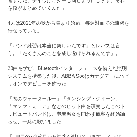
返すんだ。デイヴはギターも同じようにします。それ
を僕がまとめていくんだ」。
4人は2021年の秋から集まり始め、毎週対面での練習を
行なっている。
「バンド練習は本当に楽しいんです」とレパスは言
う。「たくさんのことを成し遂げられるんです」。
23曲を学び、Bluetoothインターフェースを備えた照明
システムを構築した後、ABBA Sooはカナダデーにパビ
リオンでデビューを飾った。
「恋のウォータールー」「ダンシング・クイーン」
「マンマ・ミーア」などのヒット曲を演奏したこのト
リビュートバンドは、老若男女を問わず観客を終始踊
らせ、一緒に歌いました。
「1曲目の2小節目から観客が動いています」とレパ