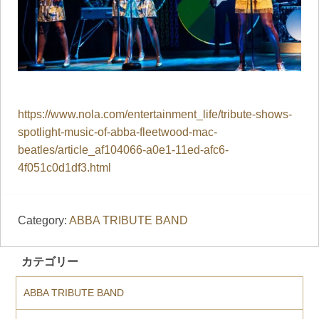
https://www.nola.com/entertainment_life/tribute-shows-
spotlight-music-of-abba-fleetwood-mac-
beatles/article_af104066-a0e1-11ed-afc6-
4f051c0d1df3.html
Category:
ABBA TRIBUTE BAND
カテゴリー
ABBA TRIBUTE BAND