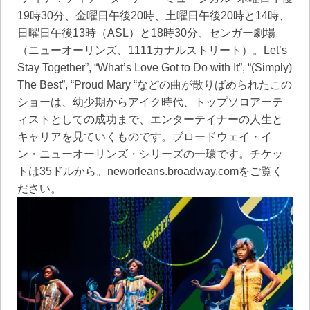
19時30分、金曜日午後20時、土曜日午後20時と14時、
日曜日午後13時（ASL）と18時30分、センガー劇場
（ニューオーリンズ、1111カナルストリート）。Let’s
Stay Together”, “What’s Love Got to Do with It”, “(Simply)
The Best”, “Proud Mary “などの曲が散りばめられたこの
ショーは、幼少期からアイク時代、トップソロアーテ
ィストとしての成功まで、エンターテイナーの人生と
キャリアを見ていくものです。ブロードウェイ・イ
ン・ニューオーリンズ・シリーズの一環です。チケッ
トは35ドルから。neworleans.broadway.comをご覧く
ださい。