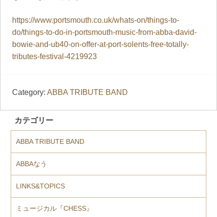
https://www.portsmouth.co.uk/whats-on/things-to-
do/things-to-do-in-portsmouth-music-from-abba-david-
bowie-and-ub40-on-offer-at-port-solents-free-totally-
tributes-festival-4219923
Category:
ABBA TRIBUTE BAND
カテゴリー
ABBA TRIBUTE BAND
ABBAなう
LINKS&TOPICS
ミュージカル『CHESS』