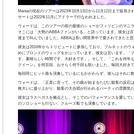
Maniaの現在のツアーは2023年10月13日から11月12日まで延
サートは2022年11月にアドラーで行なわれました。
ウォードは、このツアーの前の最後のショーがフィリピンのマニ
そこには「大勢のABBAファンがいる」と語っています。彼女は
後まで叫んでいました。ABBAは長い間世界中で愛されてきたと
彼女は2010年からトリビュートに参加しており、ブルネットのウ
めにブロンドのウィッグをかぶっています。彼女は言います、「
す。素晴らしい時間です、大好きです」。そして、「これを何年
クイーン』を何百回、おそらく何千回も歌いました。毎回大好き
毎回同じヒット曲を演奏しているにもかかわらず、彼らはそれに
ウォードは、「正直に言って、その曲が始まるたびに観客の反応
晩大いに盛り上がり、観客の大合唱が行われるパーティの雰囲気
彼女はラスベガスを拠点とし、そこでのパフォーマンスを愛して
のソロショーも行ない、クルーズ船でも演奏しています。