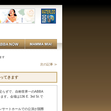
きます
次の記事 ≫
ーに帰ってきます
らずで、自称世界一のABBA
は136 E. 3rd St.で
劇場やコンサートホールでの公演が国際