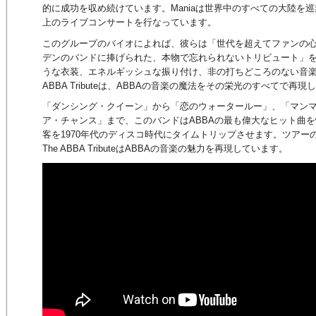
的に成功を収め続けています。Maniaは世界中のすべての大陸を巡業
上のライブコンサートを行なっています。
このグループのバイオによれば、彼らは「世代を超えてファンの
デンのバンドに捧げられた、本物で忘れられないトリビュート」
うな衣装、エネルギッシュな振り付け、非の打ちどころのない音楽の演奏
ABBA Tributeは、ABBAの音楽の魔法をその栄光のすべてで再
「ダンシング・クイーン」から「恋のウォータールー」、「マン
ア・チャンス」まで、このバンドはABBAの最も偉大なヒット曲
客を1970年代のディスコ時代にタイムトリップさせます。ツアーのリ
The ABBA TributeはABBAの音楽の魅力を再現しています。