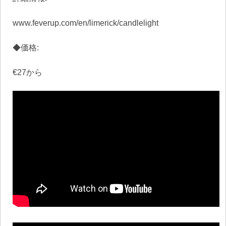
www.feverup.com/en/limerick/candlelight
◆価格:
€27から