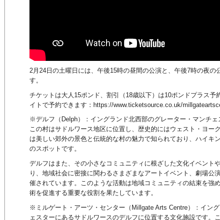
2月24日の土曜日には、午後15時の昼間の公演と、午後7時の夜の
す。
チケットは大人15ポンド、割引（18歳以下）は10ポンドプラス
イトで予約できます：https://www.ticketsource.co.uk/millgateartscent
※デルフ（Delph）：イングランド北西部のグレーター・マンチ
この村はサドルワース地区に位置し、歴史的にはウェスト・ヨー
は美しい郊外の景色と伝統的な村の魅力で知られており、ハイキ
のスポットです。
デルフはまた、その小さなコミュニティに根ざした文化イベント
り、地域社会に密接に関わるさまざまなアートイベント、劇場公
催されています。このような活動は地域コミュニティの結束を強
術を促進する重要な役割を果たしています。
※ミルゲート・アーツ・センター（Millgate Arts Centre）
ェスターにあるサドルワースのデルフに位置する文化施設です。