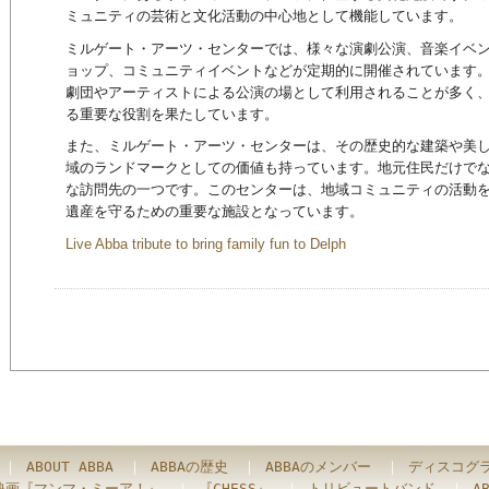
ミュニティの芸術と文化活動の中心地として機能しています。
ミルゲート・アーツ・センターでは、様々な演劇公演、音楽イベ
ョップ、コミュニティイベントなどが定期的に開催されています
劇団やアーティストによる公演の場として利用されることが多く
る重要な役割を果たしています。
また、ミルゲート・アーツ・センターは、その歴史的な建築や美
域のランドマークとしての価値も持っています。地元住民だけで
な訪問先の一つです。このセンターは、地域コミュニティの活動
遺産を守るための重要な施設となっています。
Live Abba tribute to bring family fun to Delph
｜
ABOUT ABBA
｜
ABBAの歴史
｜
ABBAのメンバー
｜
ディスコグ
映画『マンマ・ミーア！』
｜
『CHESS』
｜
トリビュートバンド
｜
A