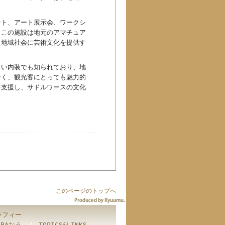
ント、アート展示会、ワークシ
。この施設は地元のアマチュア
、地域社会に芸術文化を提供す
しい内装でも知られており、地
なく、観光客にとっても魅力的
を支援し、サドルワースの文化
このページのトップへ
ラフィー
BBAなう
｜
TOPICS&LINKS