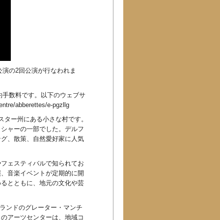
公演の2回公演が行なわれま
予約手数料です。以下のウェブサ
re/abberettes/e-pgzllg
ェスター州にある小さな村です。
クシャーの一部でした。デルフ
ング、散策、自然愛好家に人気
やフェスティバルで知られてお
演、音楽イベントが定期的に開
めるとともに、地元の文化や芸
：イングランドのグレーター・マンチ
このアーツセンターは、地域コ