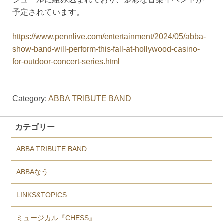
予定されています。
https://www.pennlive.com/entertainment/2024/05/abba-
show-band-will-perform-this-fall-at-hollywood-casino-
for-outdoor-concert-series.html
Category:
ABBA TRIBUTE BAND
カテゴリー
ABBA TRIBUTE BAND
ABBAなう
LINKS&TOPICS
ミュージカル『CHESS』