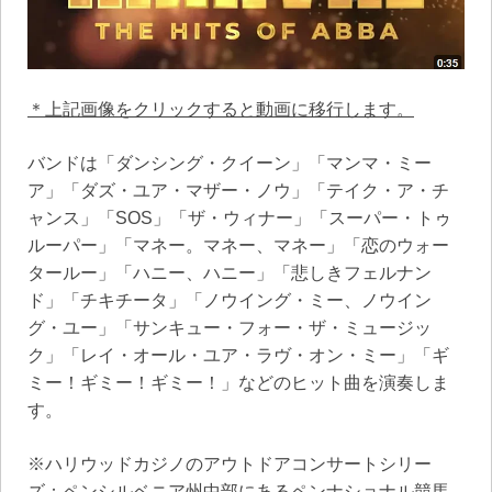
＊上記画像をクリックすると動画に移行します。
バンドは「ダンシング・クイーン」「マンマ・ミー
ア」「ダズ・ユア・マザー・ノウ」「テイク・ア・チ
ャンス」「SOS」「ザ・ウィナー」「スーパー・トゥ
ルーパー」「マネー。マネー、マネー」「恋のウォー
タールー」「ハニー、ハニー」「悲しきフェルナン
ド」「チキチータ」「ノウイング・ミー、ノウイン
グ・ユー」「サンキュー・フォー・ザ・ミュージッ
ク」「レイ・オール・ユア・ラヴ・オン・ミー」「ギ
ミー！ギミー！ギミー！」などのヒット曲を演奏しま
す。
※ハリウッドカジノのアウトドアコンサートシリー
ズ：ペンシルベニア州中部にあるペンナショナル競馬