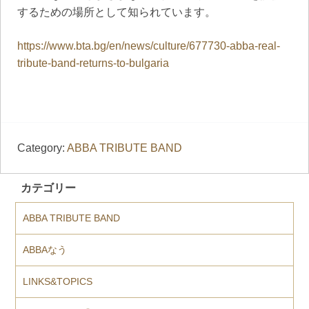
するための場所として知られています。
https://www.bta.bg/en/news/culture/677730-abba-real-
tribute-band-returns-to-bulgaria
Category:
ABBA TRIBUTE BAND
カテゴリー
ABBA TRIBUTE BAND
ABBAなう
LINKS&TOPICS