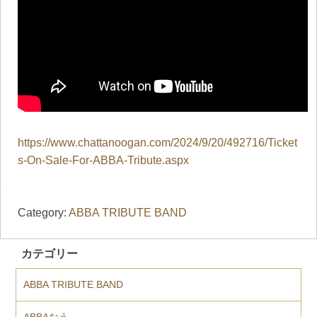
https://www.chattanoogan.com/2024/9/20/492716/Ticket
s-On-Sale-For-ABBA-Tribute.aspx
Category:
ABBA TRIBUTE BAND
カテゴリー
ABBA TRIBUTE BAND
ABBAなう