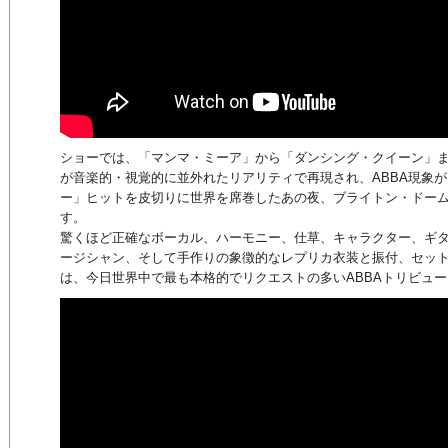
ショーでは、「マンマ・ミーア」から「ダンシング・クイーン」ま
が音楽的・視覚的に並外れたリアリティで再現され、ABBA現象が
ー」ヒットを皮切りに世界を席巻したあの夜、ブライトン・ドー
す。
驚くほど正確なボーカル、ハーモニー、仕草、キャラクター、ギ
ージシャン、そして手作りの象徴的なレプリカ衣装と振付、セッ
は、今日世界中で最も本格的でリクエストの多いABBAトリビュ