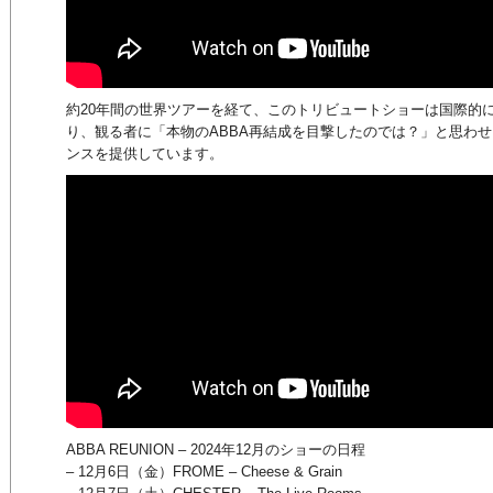
約20年間の世界ツアーを経て、このトリビュートショーは国際的
り、観る者に「本物のABBA再結成を目撃したのでは？」と思わ
ンスを提供しています。
ABBA REUNION – 2024年12月のショーの日程
– 12月6日（金）FROME – Cheese & Grain