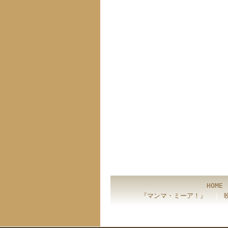
HOME
『マンマ・ミーア！』
｜