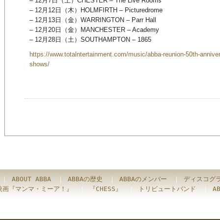
– 12月7日（土）CHESTER – The Live Rooms
– 12月12日（木）HOLMFIRTH – Picturedrome
– 12月13日（金）WARRINGTON – Parr Hall
– 12月20日（金）MANCHESTER – Academy
– 12月28日（土）SOUTHAMPTON – 1865
https://www.totalntertainment.com/music/abba-reunion-50th-anniv
shows/
｜
ABOUT ABBA
｜
ABBAの歴史
｜
ABBAのメンバー
｜
ディスコグ
映画『マンマ・ミーア！』
｜
『CHESS』
｜
トリビュートバンド
｜
A