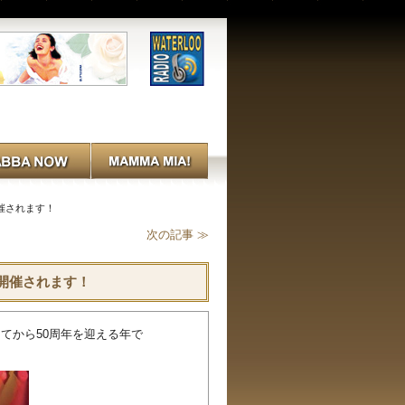
に開催されます！
次の記事 ≫
月に開催されます！
してから50周年を迎える年で