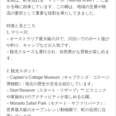
名前は、町を流れる「マリー川（Murray River）」に架
かる橋に由来しています。この橋は、地域の交通や物
流の要所として重要な役割を果たしてきました。
特徴と見どころ
1. マリー川:
– オーストラリア最大級の川で、川沿いでのボート遊び
や釣り、キャンプなどが人気です。
– 観光クルーズも運行され、自然豊かな景観が楽しめま
す。
2. 観光スポット:
– Captain’s Cottage Museum（キャプテンズ・コテージ
博物館）: 地元の歴史や文化を紹介しています。
– Sturt Reserve（スタート・リザーブ）**: ピクニック
や家族向けのアクティビティが楽しめる公園。
– Monarto Safari Park（モナート・サファリパーク）:
世界最大級のオープンレンジ動物園で、町の近郊に位