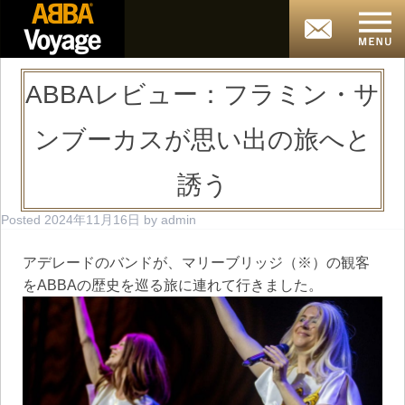
ABBAレビュー：フラミン・サ
ンブーカスが思い出の旅へと
誘う
Posted
2024年11月16日
by
admin
アデレードのバンドが、マリーブリッジ（※）の観客
をABBAの歴史を巡る旅に連れて行きました。