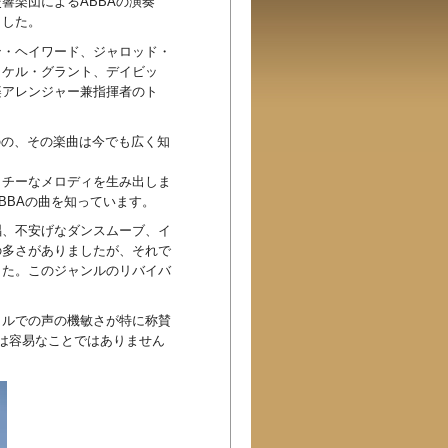
響楽団によるABBAの演奏
ました。
ン・ヘイワード、ジャロッド・
イケル・グラント、デイビッ
楽アレンジャー兼指揮者のト
ものの、その楽曲は今でも広く知
ッチーなメロディを生み出しま
BBAの曲を知っています。
唱、不安げなダンスムーブ、イ
の多さがありましたが、それで
した。このジャンルのリバイバ
カルでの声の機敏さが特に称賛
は容易なことではありません