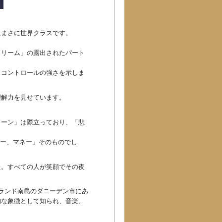
はまさに世界クラスです。
ドリーム」の露出されたパート
スコントロールの強さを示しま
理解力を見せています。
イーン」は際立っており、「悲
マネー、マネー、マネー」そのものでし
た。すべての人が笑顔でその夜
ージーランド南島のダニーデン市にあ
的な象徴として知られ、音楽、
。