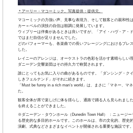
＊アーリー・マコーミック。写真提供：提供元。
マコーミックの力強い声、見事な表現力、そして観客との親和性
カー＝ベルの演技の自信は順調に発展しています。
ウィブリーは伴奏があるときは良いですが、「アイ・ハヴ・ア・
ではまだ自信が足りませんでした。
どのパフォーマーも、各楽曲での長いフレージングにおけるブレ
した。
レイニーのアレンジは、オーケストラの色彩を活かす素晴らしい
ダニーデン交響楽団はその持久力で称賛されます。
誰にとってもお気に入りの曲があるものです。「ダンシング・ク
しきフェルナンド」がそれに続きます。
「Must be funny in a rich man’s world」は、まさに「
た。
観客全体が席で楽しげに体を揺らし、通路で踊る人も見られまし
を終えることができました。
※ダニーデン・タウンホール（Dunedin Town Hall） ：ニュ
る歴史的な多目的ホールです。このホールは、市の文化的、歴史
演劇、式典などさまざまなイベントが開催される重要な施設です