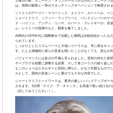
土曜日の夜、ダニーデン・タウンホールで行なわれたダニーデン交
は、満席の観客と一斉のスタンディングオベーションで称賛され
ソリストのアーリー・マコーミック、エミリー・カー＝ベル、ベ
シャートクリフ、ソフィー・ウィブリーと、バンドメンバーのマ
ド・ハリソン、アンディ・リンチ、ロバート・クレイギーが、音
ム・レイニーの指揮のもと、観客を魅了しました。
ABBAが1970年代に国際舞台で活躍した期間は比較的短かった
られています。
しっかりとしたリズムベースと力強いコーラスは、耳に残るキャ
す。たとえ積極的に彼らの音楽を聴いたことがなくても、誰もがA
パフォーマンスには多少の不備も見られました。音程の外れた歌
ヤープラグを頻繁に調整する必要、そして各コーラスの繰り返し
もこのショーはエネルギーと笑顔に満ちた、かなり壮観なもので
ルとして、国内の音楽シーンに乗せても十分な内容でした。
シャートクリフとヘイワードは、要求の厳しいバックアップボー
されます。3分間「テイク・ア・チャンス」を高速で歌い続けるの
（試してみてください！）。