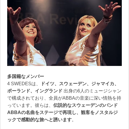
多国籍なメンバー
4 SWEDESは、
ドイツ、スウェーデン、ジャマイカ、
ポーランド、イングランド
出身の6人のミュージシャン
で構成されており、全員がABBAの音楽に深い情熱を持
っています。彼らは、
伝説的なスウェーデンのバンド
ABBAの名曲をステージで再現し、観客をノスタルジ
ックで感動的な旅へと誘います
。