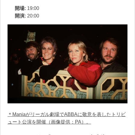
開場:
19:00
開演:
20:00
＊Maniaがリーガル劇場でABBAに敬意を表したトリビ
ュート公演を開催（画像提供：PA）。