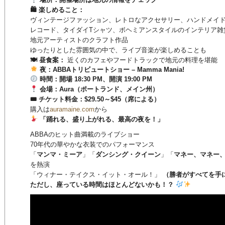
🛍 楽しめること：
ヴィンテージファッション、レトロなアクセサリー、ハンドメイ
レコード、タイダイTシャツ、ボヘミアンスタイルのインテリア雑
地元アーティストのクラフト作品
ゆったりとした雰囲気の中で、ライブ音楽が楽しめることも
🍽 昼食案：
近くのカフェやフードトラックで地元の料理を堪能
夜：ABBAトリビュートショー – Mamma Mania!
時間：開場 18:30 PM、開演 19:00 PM
会場：Aura（ポートランド、メイン州）
🎟 チケット料金：$29.50～$45（席による）
購入は
auramaine.com
から
「踊れる、盛り上がれる、最高の夜を！」
ABBAのヒット曲満載のライブショー
70年代の華やかな衣装でのパフォーマンス
「
マンマ・ミーア
」「
ダンシング・クイーン
」「
マネー、マネー
を熱演
「ウィナー・テイクス・イット・オール！」
（勝者がすべてを手
ただし、座っている時間はほとんどないかも！？