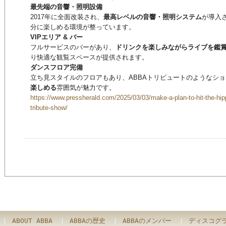
最先端の音響・照明設備
2017年に全面改装され、
最高レベルの音響・照明システム
が導入
分に楽しめる環境が整っています。
VIPエリア & バー
フルサービスのバーがあり、
ドリンクを楽しみながらライブを鑑
り快適な観覧スペースが提供されます。
ダンスフロア完備
立ち見スタイルのフロアもあり、ABBAトリビュートのようなシ
楽しめる
雰囲気が魅力です。
https://www.pressherald.com/2025/03/03/make-a-plan-to-hit-the-hip
tribute-show/
｜
ABOUT ABBA
｜
ABBAの歴史
｜
ABBAのメンバー
｜
ディスコグ