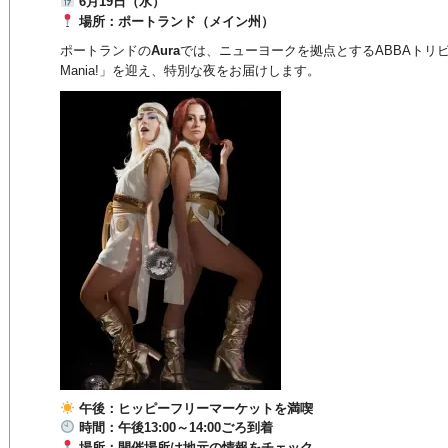
6月19日（水）
場所：ポートランド（メイン州）
ポートランドの
Aura
では、ニューヨークを拠点とするABBAトリビ
Mania!」を迎え、特別な夜をお届けします。
午後：ヒッピーフリーマーケットを満喫
時間：午後13:00～14:00ごろ到着
場所：開催場所は地元の情報をチェック