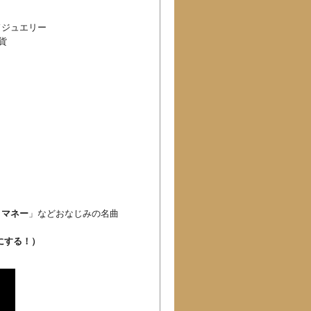
ドジュエリー
貨
、マネー
」などおなじみの名曲
にする！）