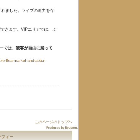
されました。ライブの迫力を存
賞
できます。VIPエリアでは、よ
ョーでは、
観客が自由に踊って
pie-flea-market-and-abba-
このページのトップへ
ラフィー