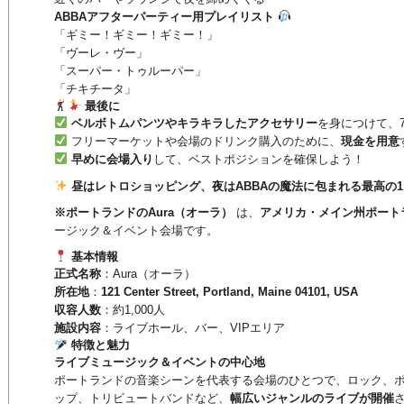
ABBAアフターパーティー用プレイリスト
「ギミー！ギミー！ギミー！」
「ヴーレ・ヴー」
「スーパー・トゥルーパー」
「チキチータ」
最後に
ベルボトムパンツやキラキラしたアクセサリー
を身につけて、
フリーマーケットや会場のドリンク購入のために、
現金を用意
早めに会場入り
して、ベストポジションを確保しよう！
昼はレトロショッピング、夜はABBAの魔法に包まれる最高の
※ポートランドのAura（オーラ）
は、
アメリカ・メイン州ポート
ージック＆イベント会場です。
基本情報
正式名称
：Aura（オーラ）
所在地
：
121 Center Street, Portland, Maine 04101, USA
収容人数
：約1,000人
施設内容
：ライブホール、バー、VIPエリア
特徴と魅力
ライブミュージック＆イベントの中心地
ポートランドの音楽シーンを代表する会場のひとつで、ロック、
ップ、トリビュートバンドなど、
幅広いジャンルのライブが開催