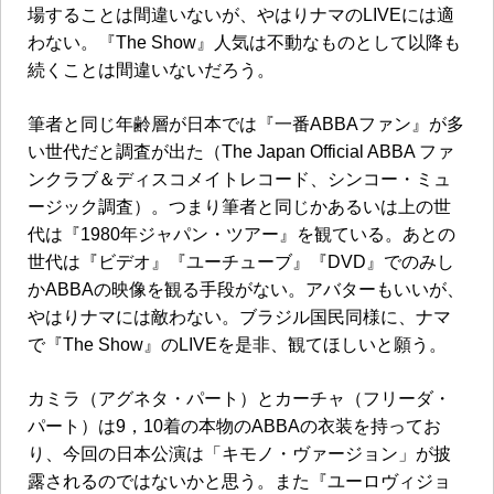
場することは間違いないが、やはりナマの
LIVE
には適
わない。『
The Show
』人気は不動なものとして以降も
続くことは間違いないだろう。
筆者と同じ年齢層が日本では『一番
ABBA
ファン』が多
い世代だと調査が出た（
The Japan Official ABBA
ファ
ンクラブ＆ディスコメイトレコード、シンコー・ミュ
ージック調査）。つまり筆者と同じかあるいは上の世
代は『
1980
年ジャパン・ツアー』を観ている。あとの
世代は『ビデオ』『ユーチューブ』『
DVD
』でのみし
か
ABBA
の映像を観る手段がない。アバターもいいが、
やはりナマには敵わない。ブラジル国民同様に、ナマ
で『
The Show
』の
LIVE
を是非、観てほしいと願う。
カミラ（アグネタ・パート）とカーチャ（フリーダ・
パート）は
9
，
10
着の本物の
ABBA
の衣装を持ってお
り、今回の日本公演は「キモノ・ヴァージョン」が披
露されるのではないかと思う。また『ユーロヴィジョ