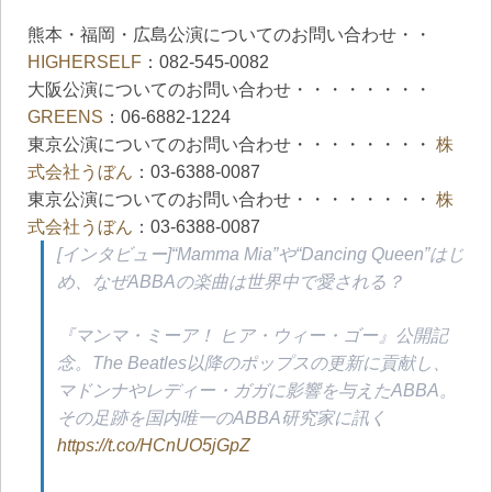
熊本・福岡・広島公演についてのお問い合わせ・・
HIGHERSELF
：082-545-0082
大阪公演についてのお問い合わせ・・・・・・・・
GREENS
：06-6882-1224
東京公演についてのお問い合わせ・・・・・・・・
株
式会社うぼん
：03-6388-0087
東京公演についてのお問い合わせ・・・・・・・・
株
式会社うぼん
：03-6388-0087
[インタビュー]“Mamma Mia”や“Dancing Queen”はじ
め、なぜABBAの楽曲は世界中で愛される？
『マンマ・ミーア！ ヒア・ウィー・ゴー』公開記
念。The Beatles以降のポップスの更新に貢献し、
マドンナやレディー・ガガに影響を与えたABBA。
その足跡を国内唯一のABBA研究家に訊く
https://t.co/HCnUO5jGpZ