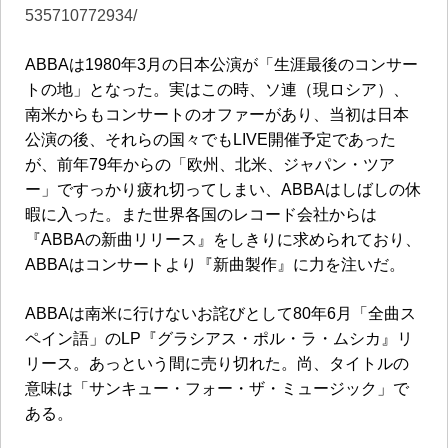
535710772934/
ABBA
は
1980
年
3
月の日本公演が「生涯最後のコンサー
トの地」となった。実はこの時、ソ連（現ロシア）、
南米からもコンサートのオファーがあり、当初は日本
公演の後、それらの国々でも
LIVE
開催予定であった
が、前年
79
年からの「欧州、北米、ジャパン・ツア
ー」ですっかり疲れ切ってしまい、
ABBA
はしばしの休
暇に入った。また世界各国のレコード会社からは
『
ABBA
の新曲リリース』をしきりに求められており、
ABBA
はコンサートより『新曲製作』に力を注いだ。
ABBA
は南米に行けないお詫びとして
80
年
6
月「全曲ス
ペイン語」の
LP
『グラシアス・ポル・ラ・ムシカ』リ
リース。あっという間に売り切れた。尚、タイトルの
意味は「サンキュー・フォー・ザ・ミュージック」で
ある。