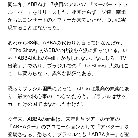
同年冬、
ABBA
は、
7
枚目のアルバム『スーパー・トゥ
ルーパー』をリリースした。相変わらず、ソ連、南米
からはコンサートのオファーが来ていたが、ついに実
現することはなかった。
あれから
38
年。
ABBA
の代わりと言ってはなんだが、
『
The Show
』が
ABBA
の代役を立派に担っている。い
や「
ABBA
以上の評価」かもしれない。なにしろ「
TV
出演」まであり、ブラジルでの『
The Show
』人気はこ
こ十年変わらない。異常な熱狂である。
恐らくブラジル国民にとって、
ABBA
は最高の娯楽であ
り、最大の関心事の一つなのだろう。ブラジルはサッ
カーだけの国ではなかったわけだ。
今年末、
ABBA
の新曲は、来年世界ツアーの予定の
『
ABBA
ター』のプロモーションとして「アバター」を
登場させる。恐らく、ブラジルでも「
ABBA
ター」が登