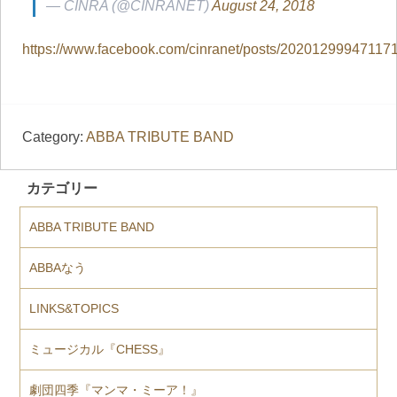
— CINRA (@CINRANET)
August 24, 2018
https://www.facebook.com/cinranet/posts/20201299947117
Category:
ABBA TRIBUTE BAND
カテゴリー
ABBA TRIBUTE BAND
ABBAなう
LINKS&TOPICS
ミュージカル『CHESS』
劇団四季『マンマ・ミーア！』