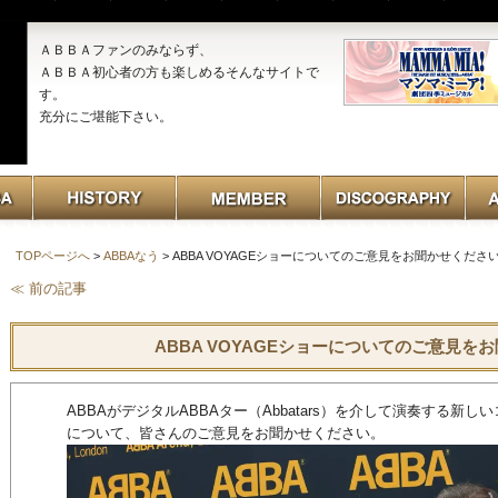
ＡＢＢＡファンのみならず、
ＡＢＢＡ初心者の方も楽しめるそんなサイトで
す。
充分にご堪能下さい。
TOPページへ
>
ABBAなう
> ABBA VOYAGEショーについてのご意見をお聞かせくださ
≪ 前の記事
ABBA VOYAGEショーについてのご意見を
ABBAがデジタルABBAター（Abbatars）を介して演奏する新しい
について、皆さんのご意見をお聞かせください。