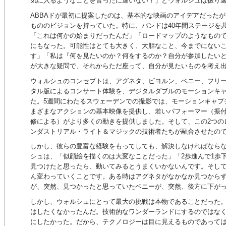
気に入るようなことを言ったに違いない！」とウォルシュは振り
ABBAドが最初に提案したのは、基本的な映画のアイデアだった
もののビジョンを持っていた。特に、バンドは40年間ステージを
「これは何かの始まりだったんだ」「ロードマップのようなもの
にもなった。可能性はとても大きく、大胆なこと、今までにない
す」「私は『何を見たいのか？何をするのか？自分が参加したい
が大きな疑問で、それからただ座って、自分が見たいものを考え
ウォルシュのコンセプトは、アグネタ、ビヨルン、ベニー、フリー
タル版によるコンサート体験を、デジタルダブルのモーションキ
た。5週間にわたるスウェーデンでの撮影では、モーションキャプ
まざまなアクションの基本映像を提供し、若いパフォーマー（振
修による）がより多くの動きを提供しました。そして、この2つの
ンダストリアル・ライト＆マジックの技術者たちが融合させたの
しかし、彼らの豊富な経験をもってしても、解決しなければなら
シュは、「似顔絵を描くのは大変なことだった」「2歩進んで1歩
見つけたと思ったら、動いてみるとうまくいかないんです。そし
ん変わっていくことです。ある時はアグネタがなかなか見つから
が、突然、見つかったと思っていたベニーが、突然、後方に下が
しかし、ウォルシュにとって最大の挑戦は本物であることだった
はしたくなかったんだ。技術的なワンダーランドにするのではな
にしたかった。だから、テクノロジーは目に見えるものであって