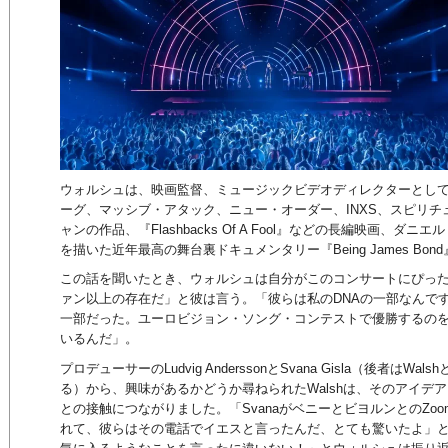
ウォルシュは、映画監督、ミュージックビデオディレクターとし
ーグ、マッシブ・アタック、ニュー・オーダー、INXS、スピリ
ャンの作品、『Flashbacks Of A Fool』などの長編映画、
を描いた近年最高の舞台裏ドキュメンタリー『Being James Bo
この話を聞いたとき、ウォルシュは自分がこのコンサートにぴっ
ァン以上の存在だ」と彼は言う。「彼らは私のDNAの一部なんで
一部だった。ユーロビジョン・ソング・コンテストで優勝するの
いるんだ」。
プロデューサーのLudvig AnderssonとSvana Gisla（後者はW
る）から、興味があるかどうか尋ねられたWalshは、そのアイデ
との接触につながりました。「SvanaがベニーとビヨルンとのZo
れて、彼らはその電話でイエスと言ったんだ、とても驚いたよ」とW