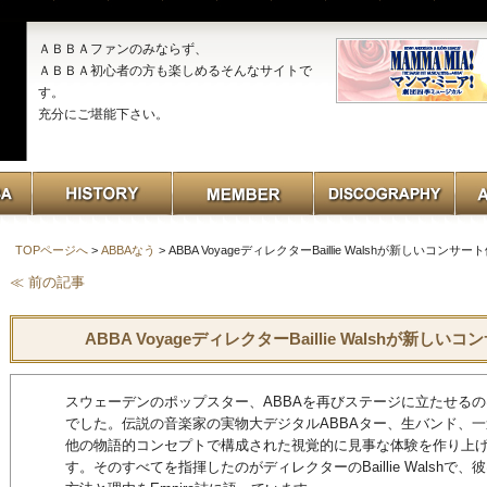
ＡＢＢＡファンのみならず、
ＡＢＢＡ初心者の方も楽しめるそんなサイトで
す。
充分にご堪能下さい。
TOPページへ
>
ABBAなう
> ABBA VoyageディレクターBaillie Walshが新しいコン
≪ 前の記事
ABBA VoyageディレクターBaillie Walshが新
スウェーデンのポップスター、ABBAを再びステージに立たせる
でした。伝説の音楽家の実物大デジタルABBAター、生バンド、
他の物語的コンセプトで構成された視覚的に見事な体験を作り上
す。そのすべてを指揮したのがディレクターのBaillie Walsh