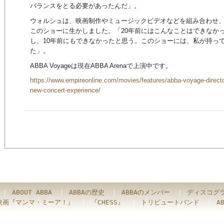
バランスをとる必要があったんだ」。
ウォルシュは、映画制作やミュージックビデオなどを組み合わせ
このショーに生かしました。「20年前にはこんなことはできなかっ
し、10年前にもできなかったと思う。このショーには、私が持っ
た」。
ABBA Voyageは現在ABBA Arenaで上演中です。
https://www.empireonline.com/movies/features/abba-voyage-director-
new-concert-experience/
｜
ABOUT ABBA
｜
ABBAの歴史
｜
ABBAのメンバー
｜
ディスコグ
映画『マンマ・ミーア！』
｜
『CHESS』
｜
トリビュートバンド
｜
A