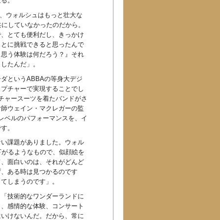
返る。
が、ウォルシュはもっと壮大な
共にしていなかったのだから。
で、とても便利だし、きっかけ
ことに挑戦できると思ったんで
と思う体験は何だろう？』それ
出したんだ」。
ダというABBAの等身大デジ
ャプチャーで実現することでし
チャースーツを着たバンドがさ
付師ウェイン・マクレガーの監
レベルのパフォーマンスを、イ
です。
ない課題がありました。ウォル
下がるようなもので、似顔絵を
て、面白いのは、それがどんど
ず、ある時は見つかるのです
ってしまうのです」。
。「技術的なワンダーランドに
く、感情的な体験、コンサート
はいけないんだ。だから、常に