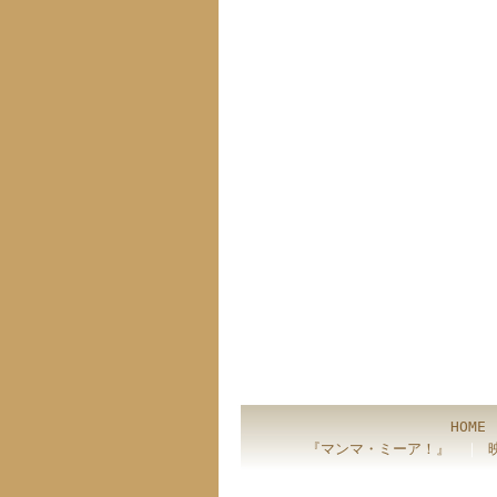
HOME
『マンマ・ミーア！』
｜