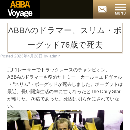
ABBAのドラマー、スリム・ボ
ーグッド76歳で死去
Posted
2023年4月28日
by
admin
元F1レーサーでトラックレースのチャンピオン、
ABBAのドラマーも務めたトミー・カール＝エドヴァル
ド “スリム”・ボーグッドが死去しました。ボーグッドは
最近、長い闘病生活の末に亡くなったとThe Daily Star
が報じた。76歳であった。死因は明らかにされていな
い。