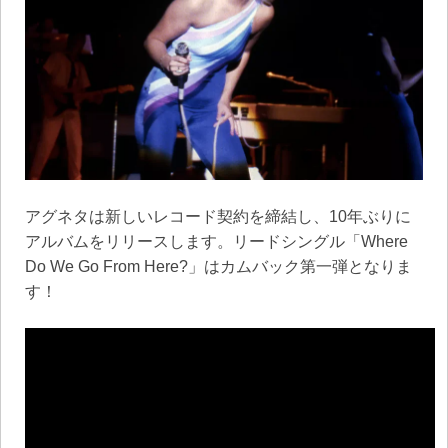
アグネタは新しいレコード契約を締結し、10年ぶりに
アルバムをリリースします。リードシングル「Where
Do We Go From Here?」はカムバック第一弾となりま
す！