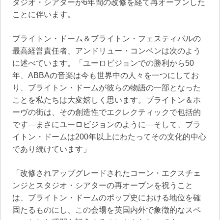
タジオ・シアターが6年間の改修を経て再オープンした
ことに伴います。
ブライトン・ドーム＆ブライトン・フェスティバルの
最高経営責任者、アンドリュー・コンベンは次のよう
に述べています。「ユーロビジョンでの勝利から50
年、ABBAの音楽は今も世界中の人々を一つにしてお
り、ブライトン・ドームが彼らの物語の一部となった
ことを私たちは大変嬉しく思います。ブライトン＆ホ
ーヴの街は、その創造性でエクレクティックで包括的
です—まさにユーロビジョンのように—そして、ブラ
イトン・ドームは200年以上にわたってその文化的中心
であり続けています」
「改修されアップグレードされたコーン・エクスチェ
ンジとスタジオ・シアターの再オープンを祝うこと
は、ブライトン・ドームのポップ史における地位を確
固たるものにし、この会場を英国内外で象徴的なスペ