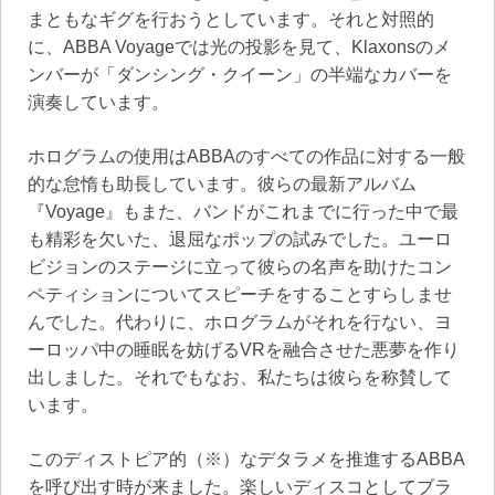
まともなギグを行おうとしています。それと対照的
に、ABBA Voyageでは光の投影を見て、Klaxonsのメ
ンバーが「ダンシング・クイーン」の半端なカバーを
演奏しています。
ホログラムの使用はABBAのすべての作品に対する一般
的な怠惰も助長しています。彼らの最新アルバム
『Voyage』もまた、バンドがこれまでに行った中で最
も精彩を欠いた、退屈なポップの試みでした。ユーロ
ビジョンのステージに立って彼らの名声を助けたコン
ペティションについてスピーチをすることすらしませ
んでした。代わりに、ホログラムがそれを行ない、ヨ
ーロッパ中の睡眠を妨げるVRを融合させた悪夢を作り
出しました。それでもなお、私たちは彼らを称賛して
います。
このディストピア的（※）なデタラメを推進するABBA
を呼び出す時が来ました。楽しいディスコとしてブラ