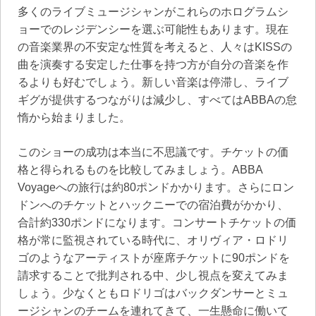
多くのライブミュージシャンがこれらのホログラムシ
ョーでのレジデンシーを選ぶ可能性もあります。現在
の音楽業界の不安定な性質を考えると、人々はKISSの
曲を演奏する安定した仕事を持つ方が自分の音楽を作
るよりも好むでしょう。新しい音楽は停滞し、ライブ
ギグが提供するつながりは減少し、すべてはABBAの怠
惰から始まりました。
このショーの成功は本当に不思議です。チケットの価
格と得られるものを比較してみましょう。ABBA
Voyageへの旅行は約80ポンドかかります。さらにロン
ドンへのチケットとハックニーでの宿泊費がかかり、
合計約330ポンドになります。コンサートチケットの価
格が常に監視されている時代に、オリヴィア・ロドリ
ゴのようなアーティストが座席チケットに90ポンドを
請求することで批判される中、少し視点を変えてみま
しょう。少なくともロドリゴはバックダンサーとミュ
ージシャンのチームを連れてきて、一生懸命に働いて