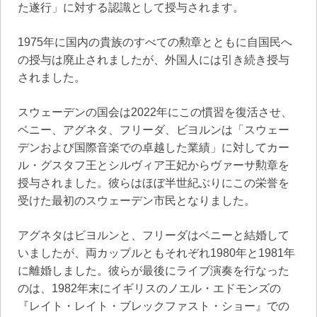
た遂行」に対する認識として授与されます。
1975年に国内の貴族のすべての勲章とともに自国民へ
の授与は廃止されましたが、外国人には引き続き授与
されました。
スウェーデンの国会は2022年にこの慣習を復活させ、
ベニー、アグネタ、フリーダ、ビヨルンは「スウェー
デンおよび国際音楽での卓越した業績」に対してカー
ル・グスタフ王とシルヴィア王妃からヴァーサ勲章を
授与されました。彼らはほぼ半世紀ぶりにこの栄誉を
受けた最初のスウェーデン市民となりました。
アグネタはビヨルンと、フリーダはベニーと結婚して
いましたが、両カップルともそれぞれ1980年と1981年
に離婚しました。彼らが最後にライブ演奏を行なった
のは、1982年末にイギリスのノエル・エドモンズの
『レイト・レイト・ブレックファスト・ショー』での