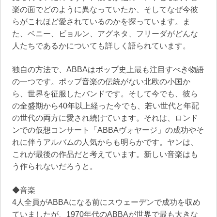
楽の面でどのように異なっていたか、そしてなぜ今彼
らがこれほど愛されているのかを探っています。ま
た、ベニー、ビョルン、アグネタ、フリーダがどんな
人たちであるかについても詳しく語られています。
独自の方法で、ABBAはポップ史上最も注目すべき物語
の一つです。ポップ音楽の伝統がない北欧の小国か
ら、世界を征服したバンドです。そして今でも、彼ら
の全盛期から40年以上経った今でも、若い世代と年配
の世代の両方に愛され続けています。それは、ロンド
ンでの仮想コンサート「ABBAヴォヤージ」の成功やそ
れに伴うアルバムの人気からも明らかです。ヤンは、
これが最後の作品だと考えています。新しい音楽はも
う作られないだろうと。
◆音楽
4人全員がABBAになる前にスウェーデンで成功を収め
ていましたが、1970年代のABBAが世界で最も大きな