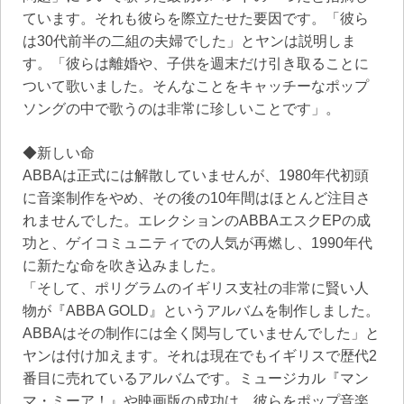
ています。それも彼らを際立たせた要因です。「彼ら
は30代前半の二組の夫婦でした」とヤンは説明しま
す。「彼らは離婚や、子供を週末だけ引き取ることに
ついて歌いました。そんなことをキャッチーなポップ
ソングの中で歌うのは非常に珍しいことです」。
◆新しい命
ABBAは正式には解散していませんが、1980年代初頭
に音楽制作をやめ、その後の10年間はほとんど注目さ
れませんでした。エレクションのABBAエスクEPの成
功と、ゲイコミュニティでの人気が再燃し、1990年代
に新たな命を吹き込みました。
「そして、ポリグラムのイギリス支社の非常に賢い人
物が『ABBA GOLD』というアルバムを制作しました。
ABBAはその制作には全く関与していませんでした」と
ヤンは付け加えます。それは現在でもイギリスで歴代2
番目に売れているアルバムです。ミュージカル『マン
マ・ミーア！』や映画版の成功は、彼らをポップ音楽