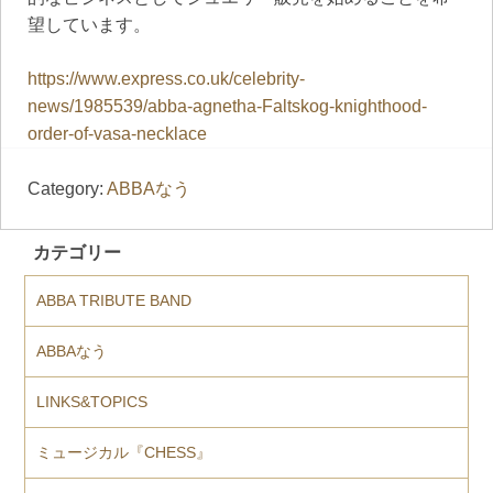
望しています。
https://www.express.co.uk/celebrity-
news/1985539/abba-agnetha-Faltskog-knighthood-
order-of-vasa-necklace
Category:
ABBAなう
カテゴリー
ABBA TRIBUTE BAND
ABBAなう
LINKS&TOPICS
ミュージカル『CHESS』