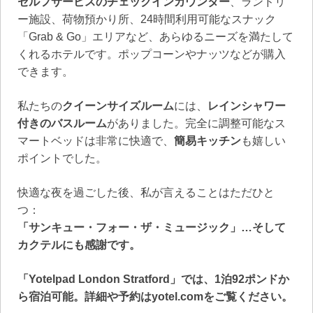
セルフサービスのチェックインカウンター
、ランドリ
ー施設、荷物預かり所、24時間利用可能なスナック
「Grab & Go」エリアなど、あらゆるニーズを満たして
くれるホテルです。ポップコーンやナッツなどが購入
できます。
私たちの
クイーンサイズルーム
には、
レインシャワー
付きのバスルーム
がありました。完全に調整可能なス
マートベッドは非常に快適で、
簡易キッチン
も嬉しい
ポイントでした。
快適な夜を過ごした後、私が言えることはただひと
つ：
「サンキュー・フォー・ザ・ミュージック」…そして
カクテルにも感謝です。
「Yotelpad London Stratford」では、1泊92ポンドか
ら宿泊可能。詳細や予約はyotel.comをご覧ください。