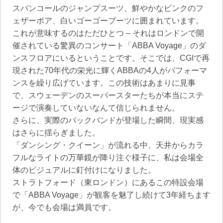
スパンコールのジャンプスーツ、鮮やかなピンクのフ
ェザーボア、白いゴーゴーブーツに囲まれています。
これが意味するのはただひとつ – それはロンドンで開
催されている驚異のコンサート「ABBA Voyage」のダ
ンスフロアにいるということです。そこでは、CGIで再
現された70年代の栄光に輝くABBAの4人がパフォーマ
ンスを繰り広げています。この技術はあまりに見事
で、スウェーデンのスーパースターたちが本当にステ
ージで演奏していないなんて信じられません。
さらに、実際のバックバンドが登場した瞬間、現実感
はさらに揺らぎました。
「ダンシング・クイーン」が流れる中、天井からカラ
フルなライトの万華鏡が降り注ぐ様子に、私は会場全
体のビジュアルに釘付けになりました。
ストラトフォード（東ロンドン）にあるこの特設会場
で「ABBA Voyage」が観客を魅了し続けて3年経ちます
が、今でも会場は満員です。