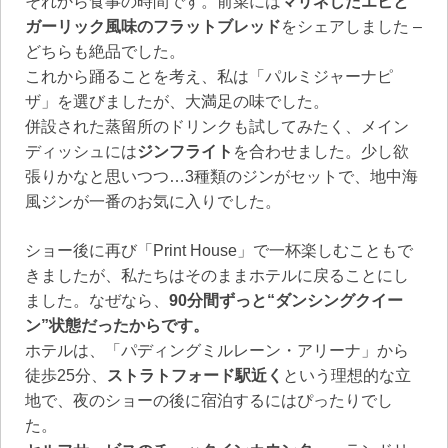
それから食事の時間です。前菜には
マリネしたエビと
ガーリック風味のフラットブレッド
をシェアしました –
どちらも絶品でした。
これから踊ることを考え、私は「パルミジャーナピ
ザ」を選びましたが、大満足の味でした。
併設された蒸留所のドリンクも試してみたく、メイン
ディッシュには
ジンフライト
を合わせました。少し欲
張りかなと思いつつ…3種類のジンがセットで、地中海
風ジンが一番のお気に入りでした。
ショー後に再び「Print House」で一杯楽しむこともで
きましたが、私たちはそのままホテルに戻ることにし
ました。なぜなら、
90分間ずっと“ダンシングクイー
ン”状態だったからです。
ホテルは、「パディングミルレーン・アリーナ」から
徒歩25分、
ストラトフォード駅近く
という理想的な立
地で、夜のショーの後に宿泊するにはぴったりでし
た。