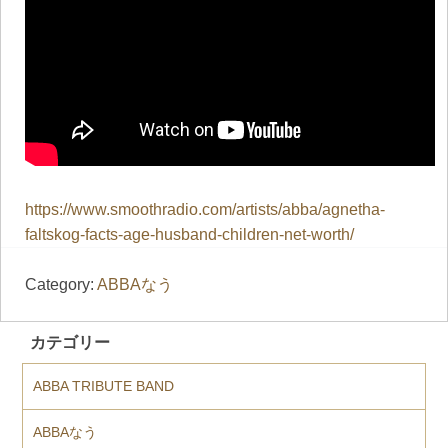
https://www.smoothradio.com/artists/abba/agnetha-
faltskog-facts-age-husband-children-net-worth/
Category:
ABBAなう
カテゴリー
ABBA TRIBUTE BAND
ABBAなう