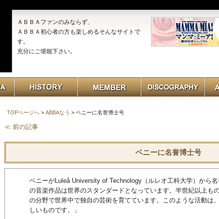
ＡＢＢＡファンのみならず、
ＡＢＢＡ初心者の方も楽しめるそんなサイトで
す。
充分にご堪能下さい。
TOPページへ
>
ABBAなう
> ベニーに名誉博士号
≪ 前の記事
ベニーに名誉博士号
ベニーがLuleå University of Technology（ルレオ工科
の音楽作品は世界のスタンダードとなっています。半世紀以上も
の分野で世界中で独自の芸術を育てています。このような活動は
しいものです。」