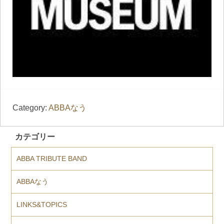
Category:
ABBAなう
カテゴリー
ABBA TRIBUTE BAND
ABBAなう
LINKS&TOPICS