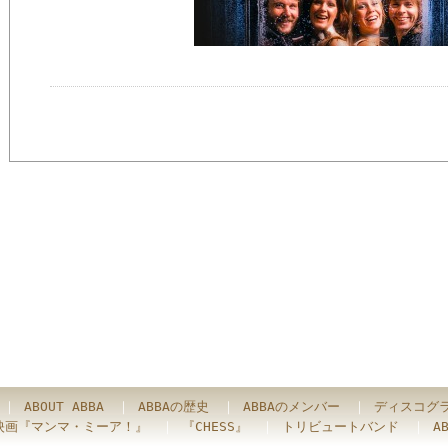
｜
ABOUT ABBA
｜
ABBAの歴史
｜
ABBAのメンバー
｜
ディスコグ
映画『マンマ・ミーア！』
｜
『CHESS』
｜
トリビュートバンド
｜
A