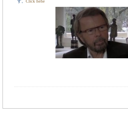
す。
Click hehe