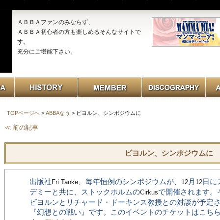
ＡＢＢＡファンのみならず、
ＡＢＢＡ初心者の方も楽しめるそんなサイトで
す。
充分にご堪能下さい。
TOPページへ
>
ABBAなう
> ビヨルン、シンポジウムに
≪ 前の記事
ビヨルン、シンポジウムに
出版社
、毎年恒例のシンポジウムが、
月
日に
Fri Tanke
12
12
デミーと共に、ストックホルムの
で開催されます。
Cirkus
ビヨルンとリチャード・ドーキンス教授との対談が予定
『幻想との戦い』です。このイベントのチケットはこち