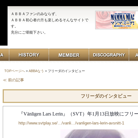
ＡＢＢＡファンのみならず、
ＡＢＢＡ初心者の方も楽しめるそんなサイトで
す。
充分にご堪能下さい。
TOPページへ
>
ABBAなう
> フリーダのインタビュー
≪ 前の記事
フリーダのインタビュー
『Vänligen Lars Lerin』（SVT）
年
1
月
13
日放映にフリ
http://www.svtplay.se/…/vanli…/vanligen-lars-lerin-avsnitt-1