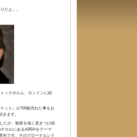
もりだよ」。
、ストックホルム、ロンドンに続
チケット』が700枚売れた事をお
続きます。
ましたが、観客を強く惹きつけ続
チロルにあるABBAをテーマ
る意向です。そのグローナルンド