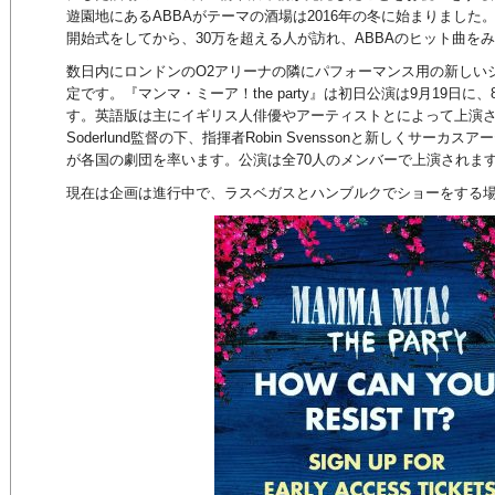
遊園地にあるABBAがテーマの酒場は2016年の冬に始まりました
開始式をしてから、30万を超える人が訪れ、ABBAのヒット曲を
数日内にロンドンのO2アリーナの隣にパフォーマンス用の新しい
定です。『マンマ・ミーア！the party』は初日公演は9月19日に
す。英語版は主にイギリス人俳優やアーティストとによって上演され
Soderlund監督の下、指揮者Robin Svenssonと新しくサーカスアーティス
が各国の劇団を率います。公演は全70人のメンバーで上演されま
現在は企画は進行中で、ラスベガスとハンブルクでショーをする