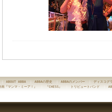
｜
ABOUT ABBA
｜
ABBAの歴史
｜
ABBAのメンバー
｜
ディスコグ
映画『マンマ・ミーア！』
｜
『CHESS』
｜
トリビュートバンド
｜
A