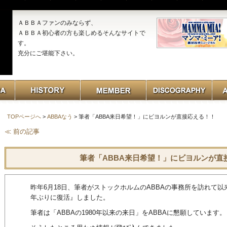
ＡＢＢＡファンのみならず、
ＡＢＢＡ初心者の方も楽しめるそんなサイトで
す。
充分にご堪能下さい。
TOPページへ
>
ABBAなう
> 筆者「ABBA来日希望！」にビヨルンが直接応える！！
≪ 前の記事
筆者「ABBA来日希望！」にビヨルンが直
昨年6月18日、筆者がストックホルムのABBAの事務所を訪れて以来
年ぶりに復活』しました。
筆者は「ABBAの1980年以来の来日」をABBAに懇願しています。