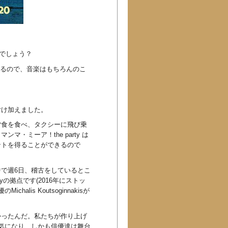
んでしょう？
あるので、音楽はもちろんのこ
付け加えました。
夕食を食べ、タクシーに飛び乗
・ミーア！the party は
ントを得ることができるので
集中で週6日、稽古をしているとこ
rtyの拠点です(2016年にストッ
lis Koutsoginnakisが
かったんだ。私たちが作り上げ
気になり、しかも俳優達は舞台