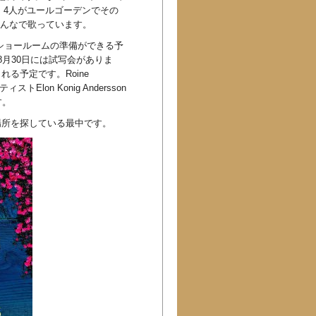
。 4人がユールゴーデンでその
みんなで歌っています。
ショールームの準備ができる予
、8月30日には試写会がありま
る予定です。Roine
トElon Konig Andersson
す。
場所を探している最中です。