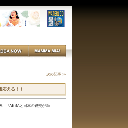
次の記事 ≫
接応える！！
、『ABBAと日本の親交が35