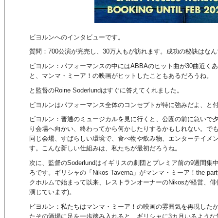
ビヨルンへのインタビューです。
質問：700公演が完売し、30万人もが訪れます。成功の秘訣はな
ビヨルン：パフォーマンスの中にはABBAのヒット曲が30曲近く
と、マンマ・ミーア！の映画がヒットしたこともあるだろうね。
と監督のRoine Soderlundはすぐに答えてくれました。
ビヨルンはパフォーマンス全体のコンセプトが特に強みだよ、と
ビヨルン：普通のミュージカルを見に行くと、公園の前に急いで
り会場へ向かい、終わってから何かしたりするかもしれない。でもマンマ
同じ会場、すばらしい環境で、食べ物や飲み物、エンターテイメ
す。こんな新しい仕組みは、私たちが最初だろうね。
次に、監督のSoderlundはイギリスの劇団とプレミア前の9週間
ろです。ギリシャの「Nikos Taverna」がマンマ・ミーア！the pa
クホルムで始まって以来、レストランオーナーのNikosが経営、俳優のMicha
演じています)。
ビヨルン：私たちはマンマ・ミーア！の映画の雰囲気を再現した
たその酒場に足を一歩踏み入れると、ギリシャに3カ月いるような