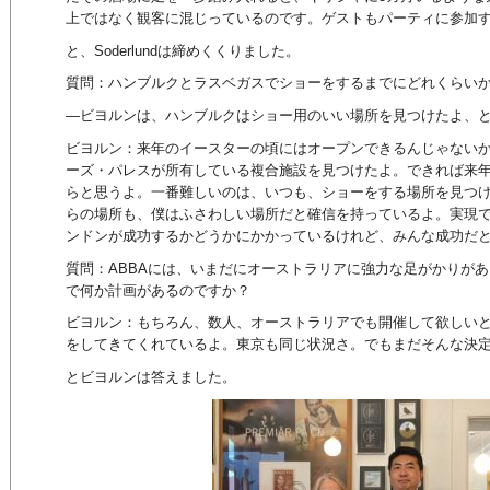
上ではなく観客に混じっているのです。ゲストもパーティに参加
と、Soderlundは締めくくりました。
質問：ハンブルクとラスベガスでショーをするまでにどれくらい
―ビヨルンは、ハンブルクはショー用のいい場所を見つけたよ、
ビヨルン：来年のイースターの頃にはオープンできるんじゃない
ーズ・パレスが所有している複合施設を見つけたよ。できれば来
らと思うよ。一番難しいのは、いつも、ショーをする場所を見つ
らの場所も、僕はふさわしい場所だと確信を持っているよ。実現
ンドンが成功するかどうかにかかっているけれど、みんな成功だ
質問：ABBAには、いまだにオーストラリアに強力な足がかりが
で何か計画があるのですか？
ビヨルン：もちろん、数人、オーストラリアでも開催して欲しい
をしてきてくれているよ。東京も同じ状況さ。でもまだそんな決
とビヨルンは答えました。