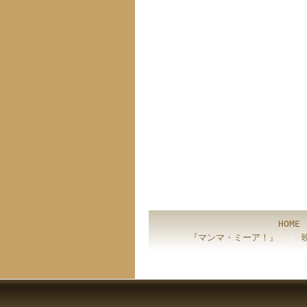
HOME
『マンマ・ミーア！』
｜