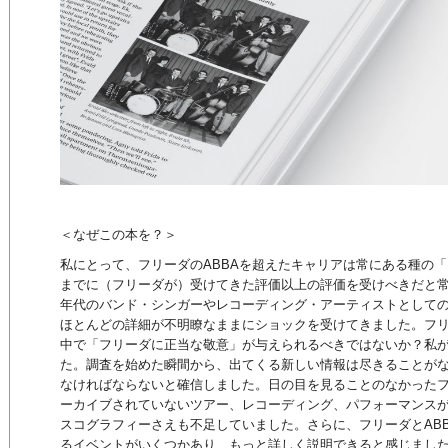
＜なぜこの本を？＞
私にとって、フリーダのABBAを超えたキャリアは常にある種の
までに（フリーダが）受けてきた評価以上の評価を受けべきだと常に
年代のバンド・シンガーやレコーディング・アーティストとして
ほとんどの詳細が不明瞭なままにショックを受けてきました。フリ
中で「フリーダに正当な敬意」が与えられるべきではないか？私
た。調査を始めた瞬間から、出てくる新しい情報は尽きることが
なければならないと確信しました。日の目を見ることのなかった
ーカイブされていないツアー、レコーディング、パフォーマンス
スコグラフィーさえも不足していました。さらに、フリーダとAB
るイベントがいくつかあり、もっと詳しく説明できると感じまし