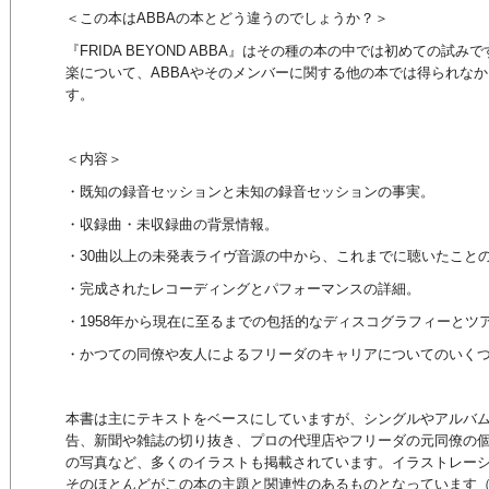
＜この本はABBAの本とどう違うのでしょうか？＞
『FRIDA BEYOND ABBA』はその種の本の中では初めての試
楽について、ABBAやそのメンバーに関する他の本では得られな
す。
＜内容＞
・既知の録音セッションと未知の録音セッションの事実。
・収録曲・未収録曲の背景情報。
・30曲以上の未発表ライヴ音源の中から、これまでに聴いたこと
・完成されたレコーディングとパフォーマンスの詳細。
・1958年から現在に至るまでの包括的なディスコグラフィーとツ
・かつての同僚や友人によるフリーダのキャリアについてのいく
本書は主にテキストをベースにしていますが、シングルやアルバ
告、新聞や雑誌の切り抜き、プロの代理店やフリーダの元同僚の
の写真など、多くのイラストも掲載されています。イラストレー
そのほとんどがこの本の主題と関連性のあるものとなっています