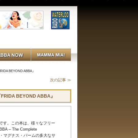
 BEYOND ABBA』
次の記事 ≫
A BEYOND ABBA』
る予定です。この本は、様々なフリー
The Complete
家カール・マグナス・パームの多大なサ