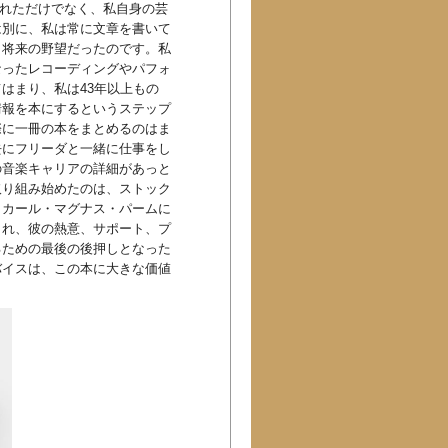
まれただけでなく、私自身の芸
は別に、私は常に文章を書いて
、将来の野望だったのです。私
なったレコーディングやパフォ
はまり、私は43年以上もの
情報を本にするというステップ
際に一冊の本をまとめるのはま
去にフリーダと一緒に仕事をし
の音楽キャリアの詳細があっと
取り組み始めたのは、ストック
。カール・マグナス・パームに
くれ、彼の熱意、サポート、プ
るための最後の後押しとなった
バイスは、この本に大きな価値