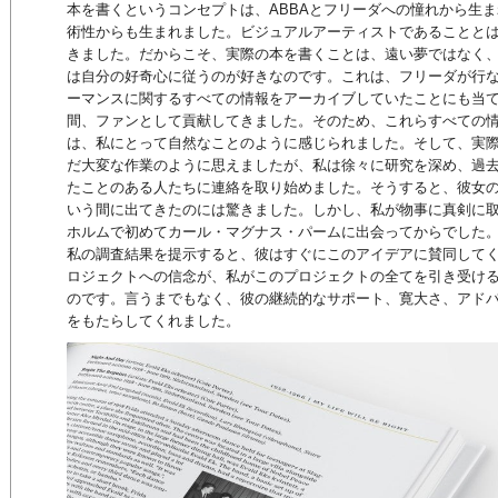
本を書くというコンセプトは、ABBAとフリーダへの憧れから生
術性からも生まれました。ビジュアルアーティストであることと
きました。だからこそ、実際の本を書くことは、遠い夢ではなく
は自分の好奇心に従うのが好きなのです。これは、フリーダが行
ーマンスに関するすべての情報をアーカイブしていたことにも当て
間、ファンとして貢献してきました。そのため、これらすべての
は、私にとって自然なことのように感じられました。そして、実
だ大変な作業のように思えましたが、私は徐々に研究を深め、過
たことのある人たちに連絡を取り始めました。そうすると、彼女
いう間に出てきたのには驚きました。しかし、私が物事に真剣に
ホルムで初めてカール・マグナス・パームに出会ってからでした
私の調査結果を提示すると、彼はすぐにこのアイデアに賛同して
ロジェクトへの信念が、私がこのプロジェクトの全てを引き受け
のです。言うまでもなく、彼の継続的なサポート、寛大さ、アド
をもたらしてくれました。