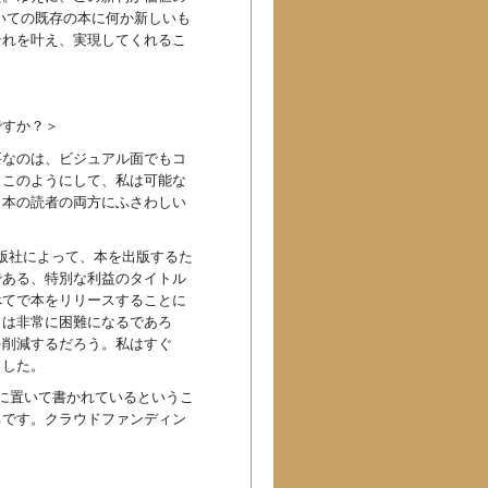
いての既存の本に何か新しいも
それを叶え、実現してくれるこ
ですか？＞
要なのは、ビジュアル面でもコ
。このようにして、私は可能な
と本の読者の両方にふさわしい
の出版社によって、本を出版するた
である、特別な利益のタイトル
べてで本をリリースすることに
とは非常に困難になるであろ
を削減するだろう。私はすぐ
ました。
に置いて書かれているというこ
ちです。クラウドファンディン