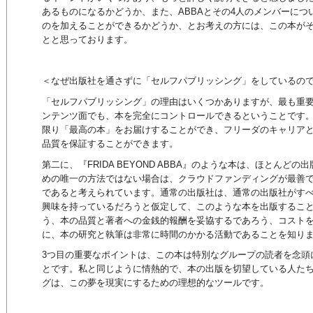
あるものになるかどうか、また、ABBAとその4人のメンバーにつ
のを加えることができるかどうか、とお考えの方には、この本が
とと思っております。
＜なぜ出版社を通さずに「セルフパブリッシング」をしているの
「セルフパブリッシング」の理由はいくつかありますが、最も重
ンテンツ面でも、本を完全にコントロールできるということです
限り「最高の本」をお届けすることができ、フリーダのキャリア
品質を保証することができます。
第二に、『FRIDA BEYOND ABBA』のような本は、ほとんど
めの唯一の方法ではない場合は、クラウドファンディングが最善
であると考えられています。通常の出版社は、通常の出版社がす
興味を持っているだろうと仮定して、このような本を出版するこ
う、本の品質と著者への金銭的報酬を妥協するであろう、コスト
に、本の研究と執筆は非常に時間のかかる活動であることを知り
3つ目の重要なポイントは、この本は特別なグループの読者を念頭
とです。私と同じように情熱的で、本の出版を切望している人た
グは、この夢を現実にするための理想的なツールです。