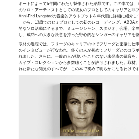
ポートによって5年間にわたり製作された結晶です。この本では、
のソロ・アーティストとしての彼女のプロとしてのキャリアと非
Anni-Frid Lyngstadの音楽的アウトプットを年代順に詳細に紹
ーから、13歳でのセミプロとしての初のレコーディング、ABBA
的なソロ活動に至るまで、ミュージシャン、スタジオ、会場、楽
し、成功への大きな決意を持った野心的なシンガーのキャリアを
取材の過程では、フリーダのキャリアの中でフリーダと密接に仕事
のインタビューが行なわれ、多くの人が初めてフリーダとのコラ
れました。さらに、一般の人が聴いたことのない未発表の録音を
カイブ・コレクションから多数聴くことが許可されました。取材
れた新たな知見のすべてが、この本で初めて明らかになるわけで