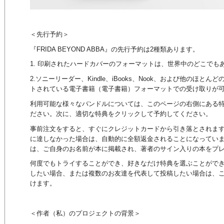
＜先行予約＞
『FRIDA BEYOND ABBA』の先行予約は2種類あります。
1. 印刷されたハードカバーのフォーマットは、世界中のどこでも
2.ソニーリーダー、Kindle、iBooks、Nook、および他のほと
トされている電子書籍（電子書籍）フォーマットでの受け取りが
利用可能な様々なバンドルについては、このページの右側にある
ださい。次に、適切な特典をクリックして予約してください。
事前注文をすると、すぐにクレジットカードから引き落とされま
に達しなかった場合は、自動的に全額返金されることになってい
は、ご自身のお名前が本に掲載され、著者のサイン入りの本をプ
何度でもトライすることができ、好きなだけ特典を選ぶことがで
したい場合、または複数のお友達を代表して投稿したい場合は、
けます。
＜作者（私）のプロジェクトの背景＞