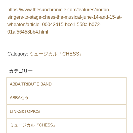
https://www.thesunchronicle.com/features/norton-
singers-to-stage-chess-the-musical-june-14-and-15-at-
wheaton/article_00042d15-bce1-558a-b072-
01af56458bb4.html
Category:
ミュージカル『CHESS』
カテゴリー
ABBA TRIBUTE BAND
ABBAなう
LINKS&TOPICS
ミュージカル『CHESS』