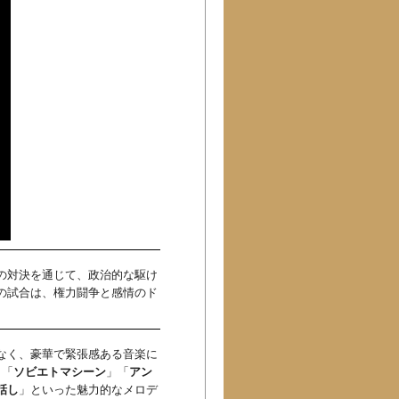
ーの対決を通じて、政治的な駆け
Sの試合は、権力闘争と感情のド
でなく、豪華で緊張感ある音楽に
、「
ソビエトマシーン
」「
アン
話し
」といった魅力的なメロデ