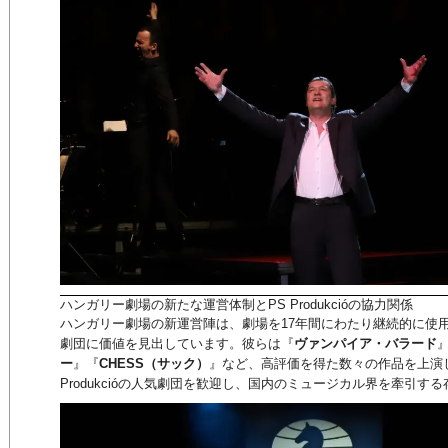
ハンガリー劇場の新たな運営体制とPS Produkcióの協力関係
ハンガリー劇場の新運営陣は、劇場を17年間にわたり継続的に使
劇団に価値を見出しています。彼らは『
ヴァンパイア・バラード
ー
』『
CHESS（サック）
』など、高評価を得た数々の作品を上演
Produkcióの人気劇団を歓迎し、国内のミュージカル界を牽引す