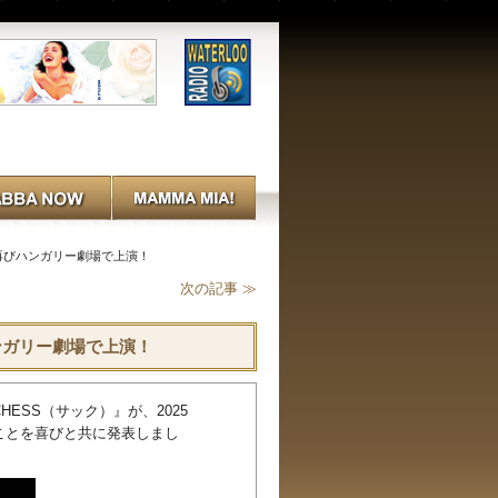
』が再びハンガリー劇場で上演！
次の記事 ≫
ハンガリー劇場で上演！
『CHESS（サック）』が、2025
ることを喜びと共に発表しまし