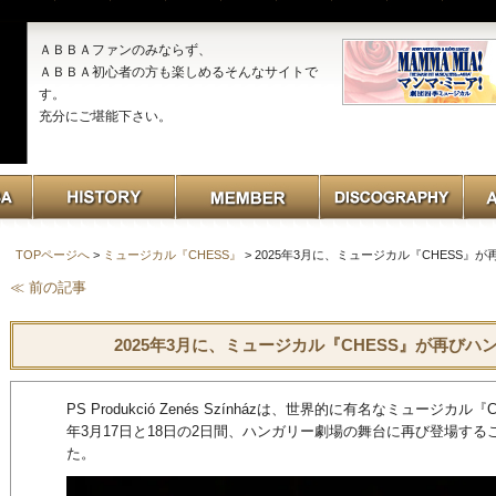
ＡＢＢＡファンのみならず、
ＡＢＢＡ初心者の方も楽しめるそんなサイトで
す。
充分にご堪能下さい。
TOPページへ
>
ミュージカル『CHESS』
> 2025年3月に、ミュージカル『CHESS
≪ 前の記事
2025年3月に、ミュージカル『CHESS』が再び
PS Produkció Zenés Színházは、世界的に有名なミュージカル
年3月17日と18日の2日間、ハンガリー劇場の舞台に再び登場す
た。