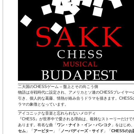
二大国のCHESSゲーム – 盤上とその向こう側
物語は冷戦時代に設定され、アメリカとソ連のCHESSプレイヤ
引き、個人的な葛藤、情熱が絡み合うドラマを描きます。CHES
ラマの象徴となっています。
アイコニックな音楽と忘れられないメロディ
『CHESS』が世界中で愛される理由は、複雑なストーリーだけ
あります。有名な曲「
ワン・ナイト・イン・バンコク
」をはじめ
セム
」「
アービター
」「
ノーバディーズ・サイド
」「
CHESSのお