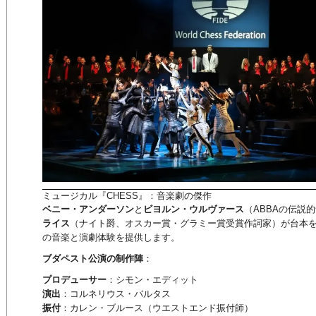
ミュージカル『CHESS』：音楽劇の傑作
ベニー・アンダーソン
と
ビヨルン・ウルヴァース
（ABBAの伝説
ライス
（ナイト爵、オスカー賞・グラミー賞受賞作詞家）が台本を
の音楽と演劇体験を提供します。
ブダペスト公演の制作陣
：
プロデューサー
：シモン・エディット
演出
：コルネリウス・バルタス
振付
：カレン・ブルース（ウエストエンド振付師）