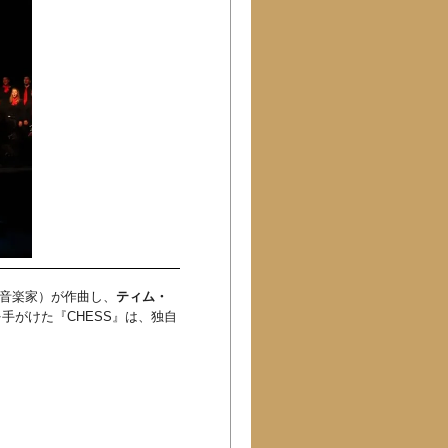
的音楽家）が作曲し、
ティム・
手がけた『CHESS』は、独自