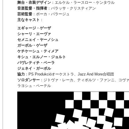
舞台・衣装デザイン
：エルケル・ラースロー・ケンタウル
音楽監督・指揮者
：バラッサ・クリスティアン
芸術監督
：ポーカ・バラージュ
主なキャスト
：
エギャージ・ゲーザ
シャーリ・エーヴァ
セメニェイ・ヤーノシュ
ガーボル・ゲーザ
ケチケーシュ・ティメア
キシュ・エルノー・ジョルト
パヴレティチ・ベーラ
ジェネイ・ガーボル
協力
：PS Produkcióオーケストラ、Jazz And More合唱団
ソロダンサー
：ジトヴァ・レーカ、ティボルツ・ファンニ、コヴ
ラヨシュ・ペーテル