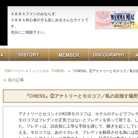
ＡＢＢＡファンのみならず、
ＡＢＢＡ初心者の方も楽しめるそんなサイトで
す。
充分にご堪能下さい。
TOPページへ
>
ミュージカル『CHESS』
> 『CHESS』②アナトリーとモロコフ／私の目指す
≪ 前の記事
『CHESS』②アナトリーとモロコフ／私の目指す場所WHER
アナトリーとセコンドのKGBモロコフは、ホテルのテレビでフレ
モロコフはフレディが正気ではないとフレディを切って捨てる。
た。フレディは、試合前に上等な手段を講じて、騒ぎを起こして
える。モロコフは、あのイカレタ、フレディを動揺させる為には