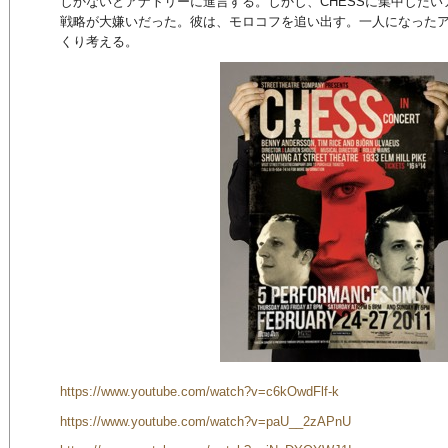
しかないとアナトリーに進言する。しかし、CHESSに集中した
戦略が大嫌いだった。彼は、モロコフを追い出す。一人になった
くり考える。
https://www.youtube.com/watch?v=c6kOwdFlf-k
https://www.youtube.com/watch?v=paU__2zAPnU