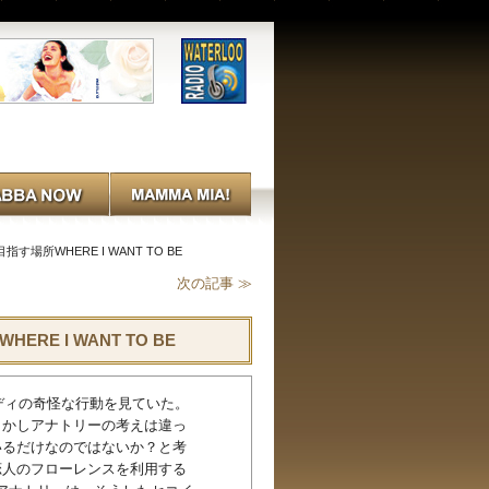
場所WHERE I WANT TO BE
次の記事 ≫
E I WANT TO BE
ディの奇怪な行動を見ていた。
しかしアナトリーの考えは違っ
いるだけなのではないか？と考
恋人のフローレンスを利用する