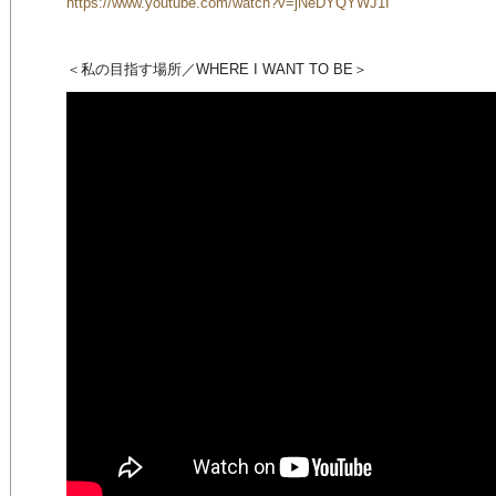
https://www.youtube.com/watch?v=jNeDYQYWJ1I
＜私の目指す場所／WHERE I WANT TO BE＞