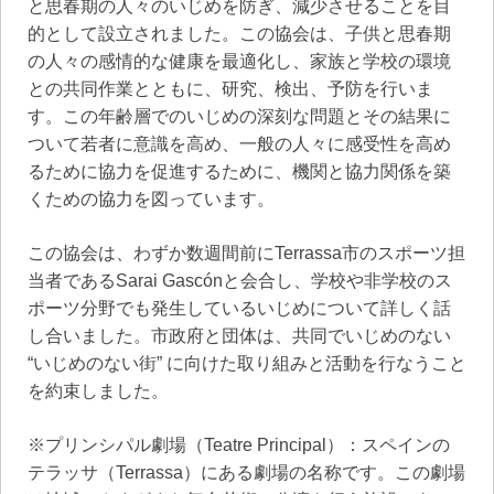
と思春期の人々のいじめを防ぎ、減少させることを目
的として設立されました。この協会は、子供と思春期
の人々の感情的な健康を最適化し、家族と学校の環境
との共同作業とともに、研究、検出、予防を行いま
す。この年齢層でのいじめの深刻な問題とその結果に
ついて若者に意識を高め、一般の人々に感受性を高め
るために協力を促進するために、機関と協力関係を築
くための協力を図っています。
この協会は、わずか数週間前にTerrassa市のスポーツ担
当者であるSarai Gascónと会合し、学校や非学校のス
ポーツ分野でも発生しているいじめについて詳しく話
し合いました。市政府と団体は、共同でいじめのない
“いじめのない街” に向けた取り組みと活動を行なうこと
を約束しました。
※プリンシパル劇場（Teatre Principal）：スペインの
テラッサ（Terrassa）にある劇場の名称です。この劇場