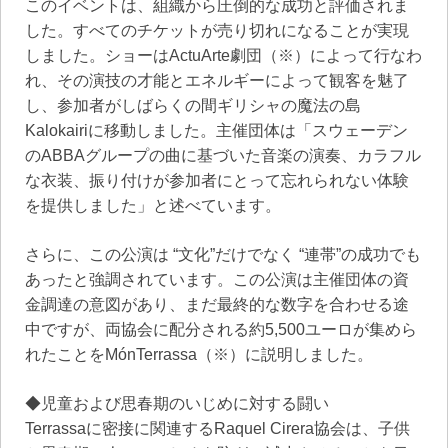
このイベントは、組織から圧倒的な成功と評価されま
した。すべてのチケットが売り切れになることが実現
しました。ショーはActuArte劇団（※）によって行なわ
れ、その演技の才能とエネルギーによって観客を魅了
し、参加者がしばらくの間ギリシャの魔法の島
Kalokairiに移動しました。主催団体は「スウェーデン
のABBAグループの曲に基づいた音楽の演奏、カラフル
な衣装、振り付けが参加者にとって忘れられない体験
を提供しました」と述べています。
さらに、この公演は “文化”だけでなく “連帯”の成功でも
あったと強調されています。この公演は主催団体の資
金調達の意図があり、まだ最終的な数字を合わせる途
中ですが、両協会に配分される約5,500ユーロが集めら
れたことをMónTerrassa（※）に説明しました。
◆児童および思春期のいじめに対する闘い
Terrassaに密接に関連するRaquel Cirera協会は、子供