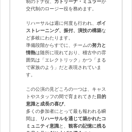
制のドナ役、
カトリーナ・ミュラー
が
交代制のロージー役を務めます。
リハーサルは週に何度も行われ、
ボイ
ストレーニング、振付、演技の構築
な
ど多岐にわたります。
準備段階からすでに、チームの
努力と
情熱
は随所に現れており、稽古中の雰
囲気は「エレクトリック」かつ「まる
で家族のよう」だと表現されていま
す。
この公演の見どころの一つは、キャス
トやスタッフの間で育まれてきた
目的
意識と成長の喜び
。
多くの参加者にとって最も報われる瞬
間は、
リハーサルを通じて築かれたコ
ミュニティ意識
と、
観客の記憶に残る