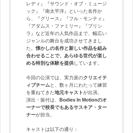
レディ』『サウンド・オブ・ミュージ
ック』『南太平洋』といった名作か
ら、『グリース』『フル・モンティ』
『アダムス・ファミリー』『プリシ
ラ』など近年の人気作品まで、幅広い
ジャンルの舞台を成功させてきまし
た。
懐かしの名作と新しい作品を組み
合わせることで、あらゆる世代が楽し
める特別な体験を提供
しています。
今回の公演では、実力派の
クリエイテ
ィブチーム
と、数ヶ月にわたって練習
を重ねてきた
地元キャスト
が出演。
演出・振付は、
Bodies In Motionのオ
ーナーで校長でもあるサスキア・ター
ナー
が担当。
キャストは以下の通り：