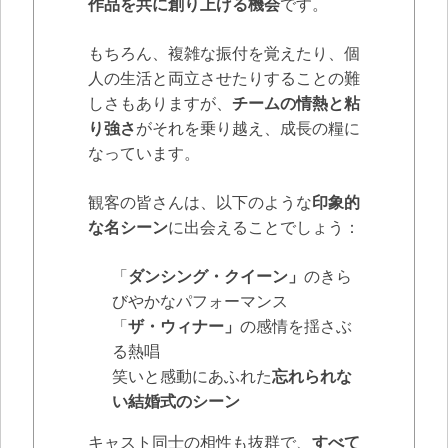
作品を共に創り上げる機会
です。
もちろん、複雑な振付を覚えたり、個
人の生活と両立させたりすることの難
しさもありますが、
チームの情熱と粘
り強さ
がそれを乗り越え、成長の糧に
なっています。
観客の皆さんは、以下のような
印象的
な名シーン
に出会えることでしょう：
「
ダンシング・クイーン」
のきら
びやかなパフォーマンス
「
ザ・ウィナー」
の感情を揺さぶ
る熱唱
笑いと感動にあふれた
忘れられな
い結婚式のシーン
キャスト同士の相性も抜群で、
すべて