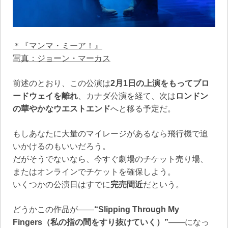
＊『マンマ・ミーア！』
写真：ジョーン・マーカス
前述のとおり、この公演は
2月1日の上演をもってブロ
ードウェイを離れ
、カナダ公演を経て、次は
ロンドン
の華やかなウエストエンド
へと移る予定だ。
もしあなたに大量のマイレージがあるなら飛行機で追
いかけるのもいいだろう。
だがそうでないなら、今すぐ劇場のチケット売り場、
またはオンラインでチケットを確保しよう。
いくつかの公演日はすでに
完売間近
だという。
どうかこの作品が――
“Slipping Through My
Fingers（私の指の間をすり抜けていく）”
――になっ