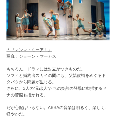
＊『マンマ・ミーア！』
写真：ジョーン・マーカス
もちろん、ドラマには対立がつきものだ。
ソフィと婚約者スカイの間にも、父親候補をめぐるド
タバタから問題が生じる。
さらに、3人の“元恋人”たちの突然の登場に動揺するド
ナの苦悩も描かれる。
だが心配はいらない。ABBAの音楽は明るく、楽しく、
軽やかだ。