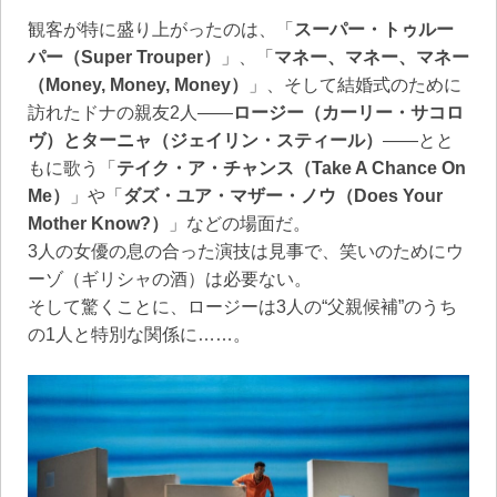
観客が特に盛り上がったのは、「
スーパー・トゥルー
パー（Super Trouper）
」、「
マネー、マネー、マネー
（Money, Money, Money）
」、そして結婚式のために
訪れたドナの親友2人――
ロージー（カーリー・サコロ
ヴ）とターニャ（ジェイリン・スティール）
――とと
もに歌う「
テイク・ア・チャンス（Take A Chance On
Me）
」や「
ダズ・ユア・マザー・ノウ（Does Your
Mother Know?）
」などの場面だ。
3人の女優の息の合った演技は見事で、笑いのためにウ
ーゾ（ギリシャの酒）は必要ない。
そして驚くことに、ロージーは3人の“父親候補”のうち
の1人と特別な関係に……。