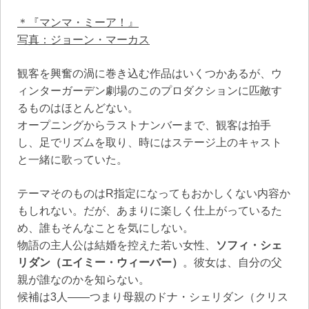
＊『マンマ・ミーア！』
写真：ジョーン・マーカス
観客を興奮の渦に巻き込む作品はいくつかあるが、ウ
ィンターガーデン劇場のこのプロダクションに匹敵す
るものはほとんどない。
オープニングからラストナンバーまで、観客は拍手
し、足でリズムを取り、時にはステージ上のキャスト
と一緒に歌っていた。
テーマそのものはR指定になってもおかしくない内容か
もしれない。だが、あまりに楽しく仕上がっているた
め、誰もそんなことを気にしない。
物語の主人公は結婚を控えた若い女性、
ソフィ・シェ
リダン（エイミー・ウィーバー）
。彼女は、自分の父
親が誰なのかを知らない。
候補は3人――つまり母親のドナ・シェリダン（クリス