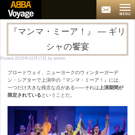
『マンマ・ミーア！』 ― ギリ
シャの饗宴
Posted
2025年10月17日
by
admin
ブロードウェイ、ニューヨークのウィンターガーデ
ン・シアターで上演中の『マンマ・ミーア！』には、
一つだけ大きな残念な点がある――それは
上演期間が
限定されている
ということだ。