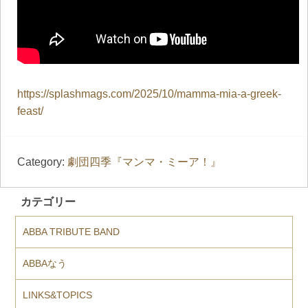
https://splashmags.com/2025/10/mamma-mia-a-greek-
feast/
Category:
劇団四季『マンマ・ミーア！』
カテゴリー
ABBA TRIBUTE BAND
ABBAなう
LINKS&TOPICS