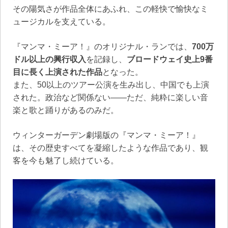
その陽気さが作品全体にあふれ、この軽快で愉快なミ
ュージカルを支えている。
『マンマ・ミーア！』のオリジナル・ランでは、
700万
ドル以上の興行収入
を記録し、
ブロードウェイ史上9番
目に長く上演された作品
となった。
また、50以上のツアー公演を生み出し、中国でも上演
された。政治など関係ない――ただ、純粋に楽しい音
楽と歌と踊りがあるのみだ。
ウィンターガーデン劇場版の『マンマ・ミーア！』
は、その歴史すべてを凝縮したような作品であり、観
客を今も魅了し続けている。