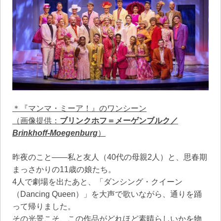
＊『マンマ・ミーア！』のワンシーン
（画像提供：
ブリンクホフ＝メーゲンブルク／
Brinkhoff-Moegenburg
）
昨夜のこと――私と友人（40代の母親2人）と、思春期
まっさかりの11歳の娘たち。
4人で劇場を出たあと、「ダンシング・クイーン
（Dancing Queen）」を大声で歌いながら、通りを踊
って帰りました。
その光景こそ、この作品がどれほど素晴らしいかを物