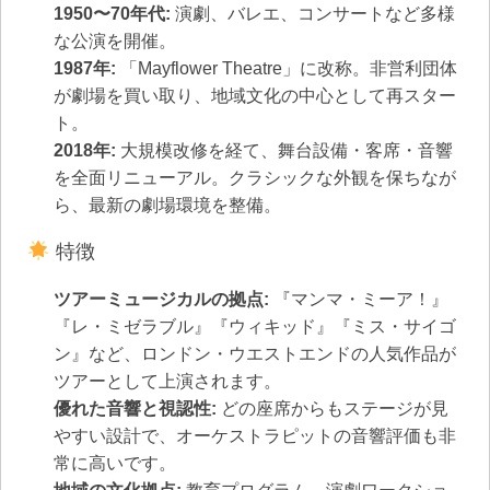
1950〜70年代:
演劇、バレエ、コンサートなど多様
な公演を開催。
1987年:
「Mayflower Theatre」に改称。非営利団体
が劇場を買い取り、地域文化の中心として再スター
ト。
2018年:
大規模改修を経て、舞台設備・客席・音響
を全面リニューアル。クラシックな外観を保ちなが
ら、最新の劇場環境を整備。
特徴
ツアーミュージカルの拠点:
『マンマ・ミーア！』
『レ・ミゼラブル』『ウィキッド』『ミス・サイゴ
ン』など、ロンドン・ウエストエンドの人気作品が
ツアーとして上演されます。
優れた音響と視認性:
どの座席からもステージが見
やすい設計で、オーケストラピットの音響評価も非
常に高いです。