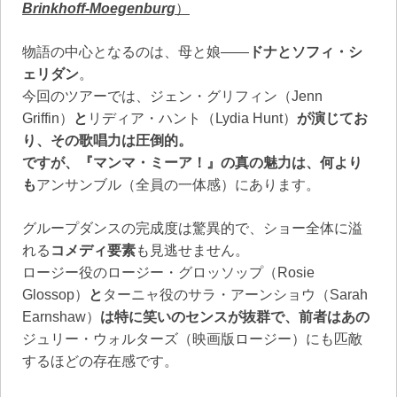
Brinkhoff-Moegenburg
）
物語の中心となるのは、母と娘――
ドナとソフィ・シ
ェリダン
。
今回のツアーでは、ジェン・グリフィン（Jenn
Griffin）
と
リディア・ハント（Lydia Hunt）
が演じてお
り、その歌唱力は圧倒的。
ですが、『マンマ・ミーア！』の真の魅力は、何より
も
アンサンブル（全員の一体感）にあります。
グループダンスの完成度は驚異的で、ショー全体に溢
れる
コメディ要素
も見逃せません。
ロージー役のロージー・グロッソップ（Rosie
Glossop）
と
ターニャ役のサラ・アーンショウ（Sarah
Earnshaw）
は特に笑いのセンスが抜群で、前者はあの
ジュリー・ウォルターズ（映画版ロージー）にも匹敵
するほどの存在感です。