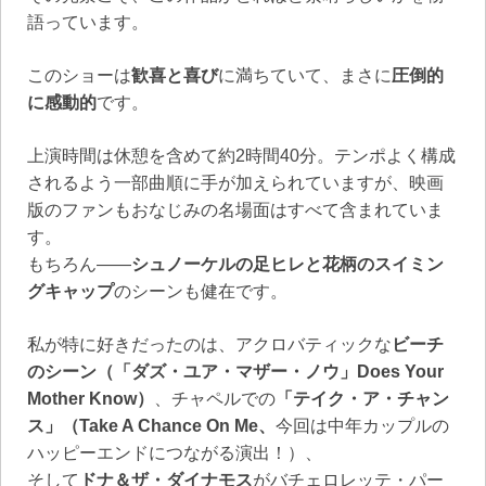
語っています。
このショーは
歓喜と喜び
に満ちていて、まさに
圧倒的
に感動的
です。
上演時間は休憩を含めて約2時間40分。テンポよく構成
されるよう一部曲順に手が加えられていますが、映画
版のファンもおなじみの名場面はすべて含まれていま
す。
もちろん――
シュノーケルの足ヒレと花柄のスイミン
グキャップ
のシーンも健在です。
私が特に好きだったのは、アクロバティックな
ビーチ
のシーン（「ダズ・ユア・マザー・ノウ」Does Your
Mother Know）
、チャペルでの
「テイク・ア・チャン
ス」（Take A Chance On Me、
今回は中年カップルの
ハッピーエンドにつながる演出！）、
そして
ドナ＆ザ・ダイナモス
がバチェロレッテ・パー