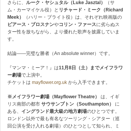
さらに、
ルーク・ヤシュタル（Luke Jasztal）
（サ
ム・カーマイケル役）と
リチャード・ミーク（Richard
Meek）
（ハリー・ブライト役）は、それぞれ映画版の
ピアース・ブロスナン
や
コリン・ファース
に劣らぬス
ター性を放ちながら、より優れた歌声を披露していま
す。
結論――完璧な勝者（An absolute winner）です。
『マンマ・ミーア！』は
11月8日（土）までメイフラワ
ー劇場
で上演中。
チケットは
mayflower.org.uk
から入手できます。
※メイフラワー劇場（Mayflower Theatre）
は、イギ
リス南部の都市
サウサンプトン（Southampton）
に
ある、
イングランド最大級の地方劇場
のひとつです。
ロンドン以外で最も有名なツーリング・シアター（巡
回公演を受け入れる劇場）のひとつとして知られ、ミ