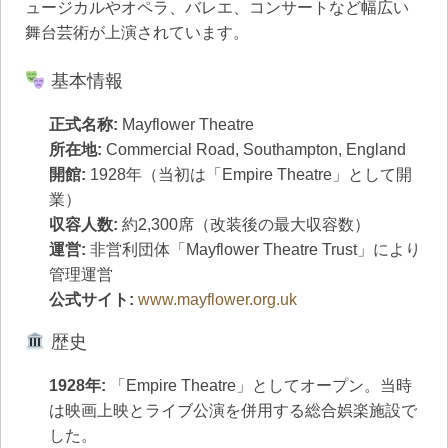
ュージカルやオペラ、バレエ、コンサートなど幅広い
舞台芸術が上演されています。
基本情報
正式名称:
Mayflower Theatre
所在地:
Commercial Road, Southampton, England
開館:
1928年（当初は「Empire Theatre」として開
業）
収容人数:
約2,300席（改装後の最大収容数）
運営:
非営利団体「Mayflower Theatre Trust」により
管理運営
公式サイト:
www.mayflower.org.uk
歴史
1928年:
「Empire Theatre」としてオープン。当時
は映画上映とライブ公演を併用する総合娯楽施設で
した。