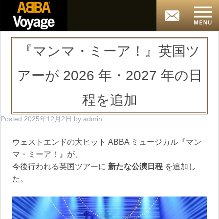
『マンマ・ミーア！』英国ツ
アーが 2026 年・2027 年の日
程を追加
Posted
2025年12月2日
by
admin
ウェストエンドの大ヒット ABBA ミュージカル『マン
マ・ミーア！』が、
今後行われる英国ツアーに
新たな公演日程
を追加し
た。