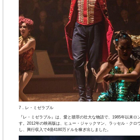
7．レ・ミゼラブル
『レ・ミゼラブル』は、愛と贖罪の壮大な物語で、1985年以来ロ
す。2012年の映画版は、ヒュー・ジャックマン、ラッセル・クロ
し、興行収入で4億4180万ドルを稼ぎ出しました。