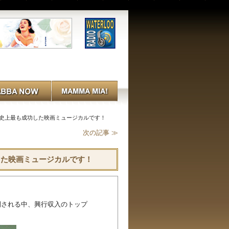
は史上最も成功した映画ミュージカルです！
次の記事 ≫
した映画ミュージカルです！
。
開される中、興行収入のトップ