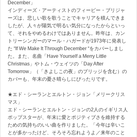
December」
インディーズ・アーティストのフィービー・ブリジャ
ーズは、悲しい歌を歌うことでキャリアを積んできま
したが、人々が陽気で明るい気分になったからといっ
て、それをやめるわけではありません。昨年は、カン
トリーシンガーのマール・ハガードが1973年に発表し
た “If We Make It Through December “をカバーしまし
た。また、名曲「Have Yourself a Merry Little
Christmas」やトム・ウェイツの「Day After
Tomorrow」（「きよしこの夜」のブリッジを含む）の
カバーも、年末の憂さ晴らしにぴったりです。
★エド・シーランとエルトン・ジョン「メリークリス
マス」
エド・シーランとエルトン・ジョンの2人のイギリス人
ポップスターが、年末に愛とポジティブさを維持する
ための気持ちのいい曲を作りました。「今年は辛いこ
とが多かったけど、そろそろ忘れようよ／来年のこと