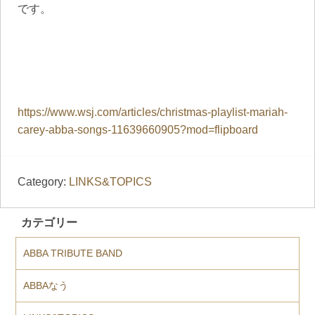
です。
https://www.wsj.com/articles/christmas-playlist-mariah-
carey-abba-songs-11639660905?mod=flipboard
Category:
LINKS&TOPICS
カテゴリー
ABBA TRIBUTE BAND
ABBAなう