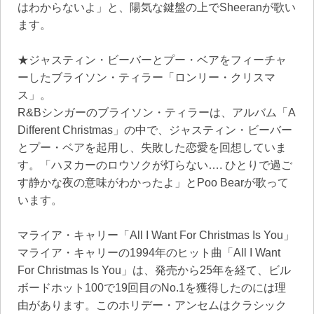
はわからないよ」と、陽気な鍵盤の上でSheeranが歌い
ます。
★ジャスティン・ビーバーとプー・ベアをフィーチャ
ーしたブライソン・ティラー「ロンリー・クリスマ
ス」。
R&Bシンガーのブライソン・ティラーは、アルバム「A
Different Christmas」の中で、ジャスティン・ビーバー
とプー・ベアを起用し、失敗した恋愛を回想していま
す。「ハヌカーのロウソクが灯らない…. ひとりで過ご
す静かな夜の意味がわかったよ」とPoo Bearが歌って
います。
マライア・キャリー「All I Want For Christmas Is You」
マライア・キャリーの1994年のヒット曲「All I Want
For Christmas Is You」は、発売から25年を経て、ビル
ボードホット100で19回目のNo.1を獲得したのには理
由があります。このホリデー・アンセムはクラシック