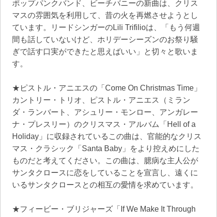
ポップパンクバンド、ビーチバニーの新曲は、クリス
マスの雰囲気を利用して、昔の火を再燃させようとし
ています。リードシンガーのLili Trifilioは、「もう何週
間も話していないけど、ホリデーシーズンのお祭り騒
ぎで話す口実ができたと思えばいい」と切々と歌いま
す。
★ピストル・アニエスの「Come On Christmas Time」
カントリー・トリオ、ピストル・アニエス（ミラン
ダ・ランバート、アシュリー・モンロー、アンガレー
ナ・プレスリー）のクリスマス・アルバム「Hell of a
Holiday」に収録されているこの曲は、官能的なクリス
マス・クラシック「Santa Baby」をより控えめにした
ものだと考えてください。この曲は、臆病な主人公が
サンタクロースに恋をしていることを宣言し、遠くに
いるサンタクロースとの相互の愛情を求めています。
★フィービー・ブリジャーズ「If We Make It Through