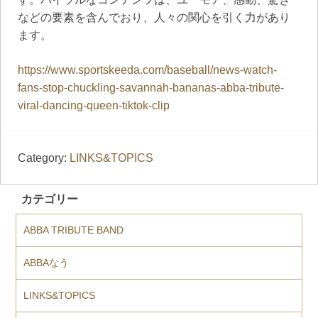
などの要素を含んでおり、人々の関心を引く力があり
ます。
https://www.sportskeeda.com/baseball/news-watch-
fans-stop-chuckling-savannah-bananas-abba-tribute-
viral-dancing-queen-tiktok-clip
Category:
LINKS&TOPICS
カテゴリー
ABBA TRIBUTE BAND
ABBAなう
LINKS&TOPICS