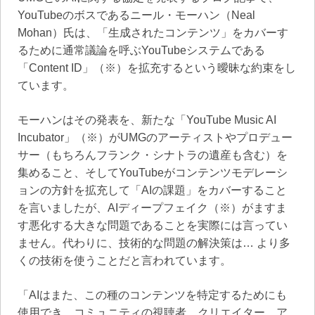
YouTubeのボスであるニール・モーハン（Neal
Mohan）氏は、「生成されたコンテンツ」をカバーす
るために通常議論を呼ぶYouTubeシステムである
「Content ID」（※）を拡充するという曖昧な約束をし
ています。
モーハンはその発表を、新たな「YouTube Music AI
Incubator」（※）がUMGのアーティストやプロデュー
サー（もちろんフランク・シナトラの遺産も含む）を
集めること、そしてYouTubeがコンテンツモデレーシ
ョンの方針を拡充して「AIの課題」をカバーすること
を言いましたが、AIディープフェイク（※）がますま
す悪化する大きな問題であることを実際には言ってい
ません。代わりに、技術的な問題の解決策は… より多
くの技術を使うことだと言われています。
「AIはまた、この種のコンテンツを特定するためにも
使用でき、コミュニティの視聴者、クリエイター、ア