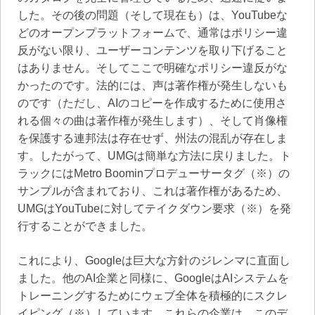
した。その後の問題（そして現在も）は、YouTubeな
どのオープンプラットフォームで、通常はポリシー違
反がない限り、ユーザーコンテンツを取り下げること
はありません。そしてここで明確なポリシー違反がな
かったのです。法的には、声は著作権が発生しないも
のです（ただし、AIのコピーを作成するために使用さ
れる個々の曲は著作権が発生します）、そして肖像権
を保護する連邦法は存在せず、州法の混乱が存在しま
す。したがって、UMGは簡単な方法に戻りました。ト
ラックにはMetro Boominプロデューサータグ（※）の
サンプルが含まれており、これは著作権があるため、
UMGはYouTubeに対してテイクダウン要求（※）を発
行することができました。
これにより、Googleは巨大な方針のジレンマに直面し
ました。他のAI企業と同様に、GoogleはAIシステムを
トレーニングするためにウェブ全体を積極的にスクレ
イピング（※）しています。これらの企業は、このデ