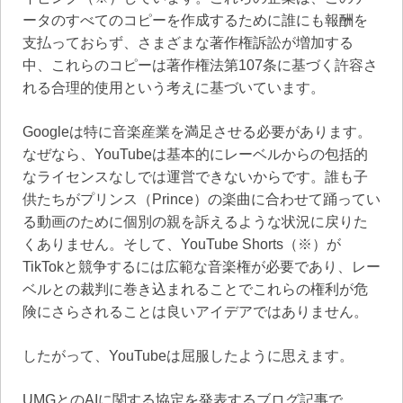
ータのすべてのコピーを作成するために誰にも報酬を
支払っておらず、さまざまな著作権訴訟が増加する
中、これらのコピーは著作権法第107条に基づく許容さ
れる合理的使用という考えに基づいています。
Googleは特に音楽産業を満足させる必要があります。
なぜなら、YouTubeは基本的にレーベルからの包括的
なライセンスなしでは運営できないからです。誰も子
供たちがプリンス（Prince）の楽曲に合わせて踊ってい
る動画のために個別の親を訴えるような状況に戻りた
くありません。そして、YouTube Shorts（※）が
TikTokと競争するには広範な音楽権が必要であり、レー
ベルとの裁判に巻き込まれることでこれらの権利が危
険にさらされることは良いアイデアではありません。
したがって、YouTubeは屈服したように思えます。
UMGとのAIに関する協定を発表するブログ記事で、