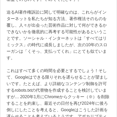
迫るAI著作権訴訟に関して明確なのは、これらがイン
ターネットを私たちが知る方法、著作権法そのものを
覆し、人々が出会った芸術作品に対して何ができるか
できないかを徹底的に再考する可能性があるというこ
とです。ソーシャル・インターネットは「すべてはリ
ミックス」の時代に成長しましたが、次の10年のスロ
ーガンは「くそっ、支払ってくれ」にとても似ていま
す。
これはすべて多くの時間を必要とするでしょう！そし
て、Googleはできる限りそれを遅らせることが望まし
いです。たとえば、より詳細なコンテンツ制御を許可
するrobots.txtの代替物を作成することを検討していま
すが… 2020年1月にChromeからクッキー（※）を削除
することを約束し、最近その日付を再び2024年に後ろ
倒しにしたことを考えると、Googleはこうした計画を
遅らせることも考えているようです。アポカリプティ