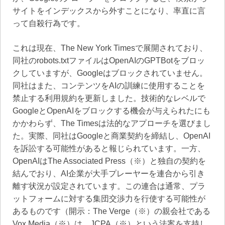
サイトをインデックスから外すことになり、率直に言
って自殺行為です。
これは現在、The New York Timesで展開されており、
同社のrobots.txtファイルはOpenAIのGPTBotをブロッ
クしていますが、Googleはブロックされていません。
同社はまた、コンテンツをAIの訓練に使用することを
禁止する利用規約を更新しました。技術的なレベルで
GoogleとOpenAIをブロックする機会が与えられたにも
かかわらず、The Timesは法的なアプローチを選びまし
た。実際、同社はGoogleと商業契約を締結し、OpenAI
を訴訟する可能性があると報じられています。一方、
OpenAIはThe Associated Press（※）と独自の契約を
結んでおり、AI企業が大手プレーヤーを連合から引き
離す状況が設定されています。この連合は通常、プラ
ットフォームに対する集団交渉力を行使する可能性が
あるものです（開示：The Verge（※）の親会社である
Vox Media（※）は、JCPA（※）という法案を支持し