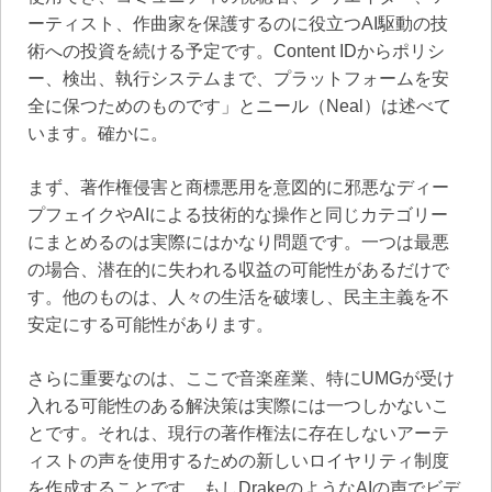
ーティスト、作曲家を保護するのに役立つAI駆動の技
術への投資を続ける予定です。Content IDからポリシ
ー、検出、執行システムまで、プラットフォームを安
全に保つためのものです」とニール（Neal）は述べて
います。確かに。
まず、著作権侵害と商標悪用を意図的に邪悪なディー
プフェイクやAIによる技術的な操作と同じカテゴリー
にまとめるのは実際にはかなり問題です。一つは最悪
の場合、潜在的に失われる収益の可能性があるだけで
す。他のものは、人々の生活を破壊し、民主主義を不
安定にする可能性があります。
さらに重要なのは、ここで音楽産業、特にUMGが受け
入れる可能性のある解決策は実際には一つしかないこ
とです。それは、現行の著作権法に存在しないアーテ
ィストの声を使用するための新しいロイヤリティ制度
を作成することです。もしDrakeのようなAIの声でビデ