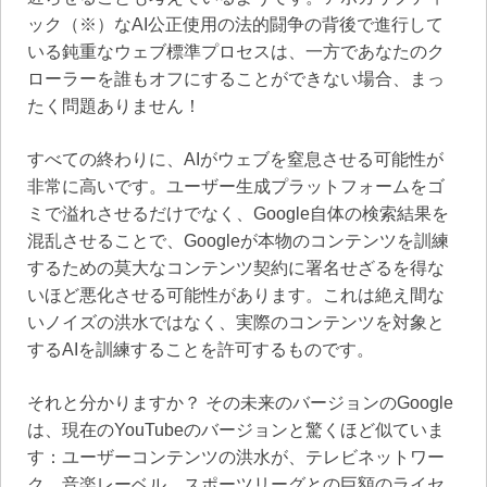
ック（※）なAI公正使用の法的闘争の背後で進行して
いる鈍重なウェブ標準プロセスは、一方であなたのク
ローラーを誰もオフにすることができない場合、まっ
たく問題ありません！
すべての終わりに、AIがウェブを窒息させる可能性が
非常に高いです。ユーザー生成プラットフォームをゴ
ミで溢れさせるだけでなく、Google自体の検索結果を
混乱させることで、Googleが本物のコンテンツを訓練
するための莫大なコンテンツ契約に署名せざるを得な
いほど悪化させる可能性があります。これは絶え間な
いノイズの洪水ではなく、実際のコンテンツを対象と
するAIを訓練することを許可するものです。
それと分かりますか？ その未来のバージョンのGoogle
は、現在のYouTubeのバージョンと驚くほど似ていま
す：ユーザーコンテンツの洪水が、テレビネットワー
ク、音楽レーベル、スポーツリーグとの巨額のライセ