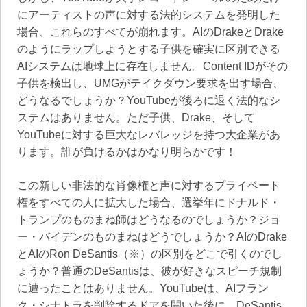
にアーティストの声に対する法的システムを発明した
場合、これらのすべてが崩れます。AIのDrakeとDrake
のようにラップしようとする子供を確実に区別できる
AIシステムは地球上に存在しません。Content IDがその
子供を検出し、UMGがテイクダウン要求を出す場合、
どうなるでしょうか？YouTubeが後ろに退く法的なシ
ステムはありません。ただ子供、Drake、そして
YouTubeに対する巨大なレバレッジを持つ大企業があ
ります。誰が負けるかはかなり明らかです！
この新しい非法的な肖像権と声に対するプライベート
権をすべての人に拡大した場合、選挙年にドナルド・
トランプのものまね師はどうなるのでしょうか？ジョ
ー・バイデンのものまねはどうでしょうか？AIのDrake
とAIのRon DeSantis（※）の区別をどこで引くのでし
ょうか？普通のDeSantisは、彼が好きなスピーチ規制
に遭ったことはありません。YouTubeは、AIフラン
ク・シナトラを削除するドアを開いた後に、DeSantis