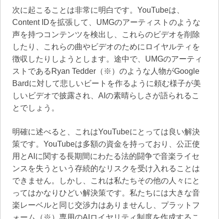
次に起こることは非常に明白です。YouTubeは、
Content IDを拡張して、UMGのアーティストのような
声を持つコンテンツを検出し、これらのビデオを削除
したり、これらの曲やビデオのためにロイヤルティを
徴収したりしようとします。途中で、UMGのアーティ
ストであるRyan Tedder（※）のような人物がGoogle
Bardに対して悲しいビートを作るように頼む様子が美
しいビデオで披露され、AIの素晴らしさが語られるこ
とでしょう。
明確に述べると、これはYouTubeにとっては良い解決
策です。YouTubeは多額の資金を持っており、公正使
用とAIに関する長期間にわたる法的闘争で音楽ライセ
ンスを失うという存続的なリスクを受け入れることは
できません。しかし、これは私たちその他の人々にと
ってはかなりひどい解決策です。私たちには大きな音
楽レーベルと同じ交渉力はありませんし、プラットフ
ォーム（※）専用のAIロイヤリティ制度を作成するこ