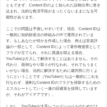
ともできず、Content IDのよく知られた誤検出率に巻き
込まれ、法的な救済手段がまったくないままになる可
能性があります。
ここでの問題は予測しやすいです。現在、Content IDは
一般的に知的財産法の枠組みの中で運用されていま
す。もしあなたが何かを作成した場合、例えば音楽評
論の一部として、Content IDによって著作権侵害として
フラグが立てられ、それに異議を唱える場合、
YouTubeは介入して解決することはありません。その
代わり、面倒なやり取りが行なわれ、それでもうまく
いかない場合、法的に解決するために裁判所に行くよ
うにということです（YouTuberたちは一般的にこれを
行なわず、過剰なContent IDのフラグを排除するための
エスカレートしていく一連の回避策を採用しています
が、それがアイデアです）。
しかし、YouTubeが大手レコードレーベルのためだけ