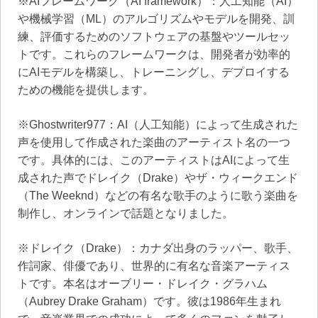
※AIフレームワーク（AI framework）：人工知能（AI）
や機械学習（ML）のアルゴリズムやモデルを開発、訓
練、評価するためのソフトウェアの基盤やツールセッ
トです。これらのフレームワークは、開発者が効率的
にAIモデルを構築し、トレーニングし、デプロイする
ための機能を提供します。
※Ghostwriter977：AI（人工知能）によって生成された
声を使用して作成された楽曲のアーティスト名の一つ
です。具体的には、このアーティストはAIによって生
成された声でドレイク（Drake）やザ・ウィークエンド
（The Weeknd）などの有名な歌手のように歌う楽曲を
制作し、オンラインで話題となりました。
※ドレイク（Drake）：カナダ出身のラッパー、歌手、
作詞家、俳優であり、世界的に有名な音楽アーティス
トです。本名はオーブリー・ドレイク・グラハム
（Aubrey Drake Graham）です。彼は1986年生まれ