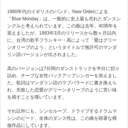
1980年代のイギリスのバンド、New Orderによる
「Blue Monday」は、一般的に史上最も売れたダンスシ
ングルと考えられています。この曲は去年、40周年を
迎えましたが、1983年3月のリリースから数ヶ月以内
に、台湾の歌手フランキー・高によって「愛はグリー
ンオリーブのよう」というタイトルで無許可のマンダ
リン語バージョンが出されました。
高のバージョンは7分間のダンストラックを半分に切り
詰め、チープな女性バックアップシンガーを加えまし
た。歌詞はマンダリン語のラブバラードに書き換えら
れ、失敗した恋愛がグリーンオリーブのように苦い味
を残すことを嘆いています。
それ以外にも、シンセループ、ドライブするドラムマ
シンのビート、全体のダンス性は、この曲を顕著な模
倣作品にしています。