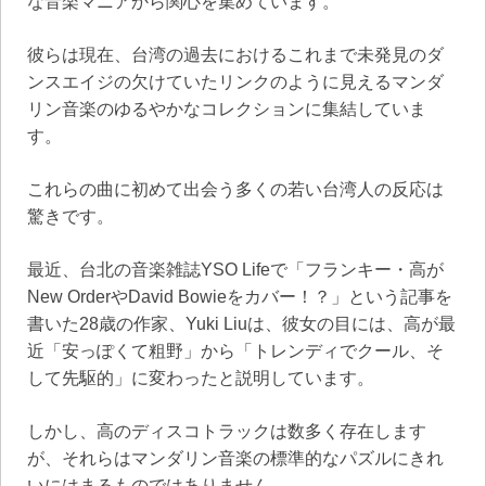
な音楽マニアから関心を集めています。
彼らは現在、台湾の過去におけるこれまで未発見のダ
ンスエイジの欠けていたリンクのように見えるマンダ
リン音楽のゆるやかなコレクションに集結していま
す。
これらの曲に初めて出会う多くの若い台湾人の反応は
驚きです。
最近、台北の音楽雑誌YSO Lifeで「フランキー・高が
New OrderやDavid Bowieをカバー！？」という記事を
書いた28歳の作家、Yuki Liuは、彼女の目には、高が最
近「安っぽくて粗野」から「トレンディでクール、そ
して先駆的」に変わったと説明しています。
しかし、高のディスコトラックは数多く存在します
が、それらはマンダリン音楽の標準的なパズルにきれ
いにはまるものではありません。