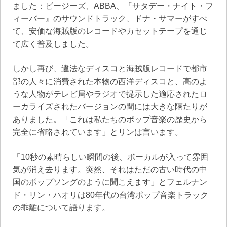
ました：ビージーズ、ABBA、『サタデー・ナイト・フ
ィーバー』のサウンドトラック、ドナ・サマーがすべ
て、安価な海賊版のレコードやカセットテープを通じ
て広く普及しました。
しかし再び、違法なディスコと海賊版レコードで都市
部の人々に消費された本物の西洋ディスコと、高のよ
うな人物がテレビ局やラジオで提示した適応されたロ
ーカライズされたバージョンの間には大きな隔たりが
ありました。「これは私たちのポップ音楽の歴史から
完全に省略されています」とリンは言います。
「10秒の素晴らしい瞬間の後、ボーカルが入って雰囲
気が消え去ります。突然、それはただの古い時代の中
国のポップソングのように聞こえます」とフェルナン
ド・リン・ハオリは80年代の台湾ポップ音楽トラック
の乖離について語ります。