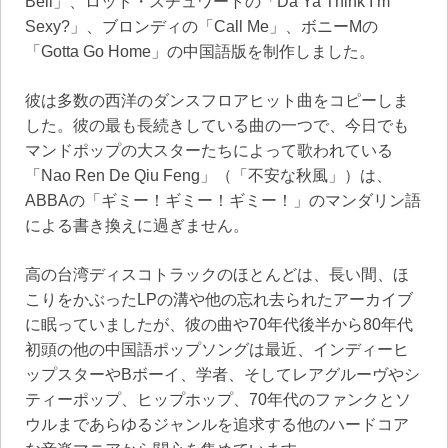
Bell」、ロッド・スチュワートの「Da Ya Think I’m
Sexy?」、ブロンディの「Call Me」、ボニーMの
「Gotta Go Home」の中国語版を制作しました。
彼は多数の西洋のダンスフロアヒット曲をコピーしま
した。彼の最も長続きしている曲の一つで、今日でも
マンドポップの大スターたちによって歌われている
「Nao Ren De Qiu Feng」（「不安な秋風」）は、
ABBAの「ギミー！ギミー！ギミー！」のマンダリン語
による書き換えに過ぎません。
高の台湾ディスコトラックのほとんどは、長い間、ほ
こりをかぶったLPの溝や他の忘れ去られたアーカイブ
に眠っていましたが、彼の曲や70年代後半から80年代
初頭の他の中国語ポップソングは最近、インディーヒ
ップスターやBボーイ、学者、そしてレアグルーヴやシ
ティーポップ、ヒップホップ、70年代のファンクとソ
ウルまであらゆるジャンルを追求する他のハードコア