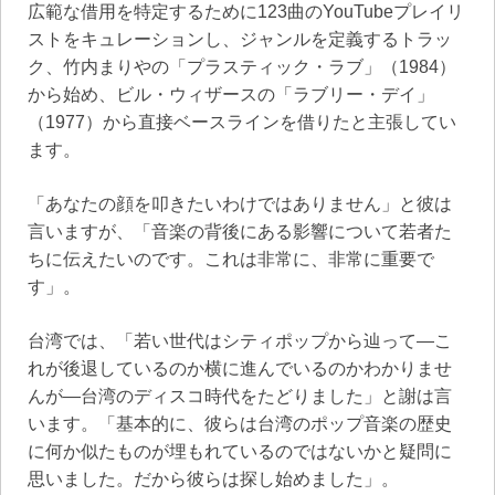
広範な借用を特定するために123曲のYouTubeプレイリ
ストをキュレーションし、ジャンルを定義するトラッ
ク、竹内まりやの「プラスティック・ラブ」（1984）
から始め、ビル・ウィザースの「ラブリー・デイ」
（1977）から直接ベースラインを借りたと主張してい
ます。
「あなたの顔を叩きたいわけではありません」と彼は
言いますが、「音楽の背後にある影響について若者た
ちに伝えたいのです。これは非常に、非常に重要で
す」。
台湾では、「若い世代はシティポップから辿って—こ
れが後退しているのか横に進んでいるのかわかりませ
んが—台湾のディスコ時代をたどりました」と謝は言
います。「基本的に、彼らは台湾のポップ音楽の歴史
に何か似たものが埋もれているのではないかと疑問に
思いました。だから彼らは探し始めました」。