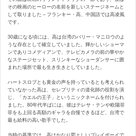
その映画のヒーローの名前を新しいステージネームと
して取りました – フランキー・高、中国語では高凌風
です。
30歳になる頃には、高は台湾のバリー・マニロウのよ
うな存在として確立していました。輝かしいショーマ
ンでありコメディアンで、テレビカメラの前の華やか
なステージセット、スリンキーなショーダンサーに囲
まれた場所で最も生き生きとしていました。
ハートスロブとも黄金の声を持っているとも考えられ
ていなかった高は、セレブリティの道化師の役割を演
じ、「カエルの王子」というニックネームを付けられ
ました。80年代半ばには、彼はテレサ・テンや欧陽菲
菲をも上回る高額のギャラを自慢できるほど、台湾で
最も給料の高い歌手でした。
当時の基準では、高はかなり図々しいプレイボーイで