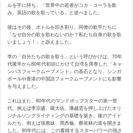
ルを手に持ち、「世界中の若者がコカ・コーラを飲
み、英語の歌を歌っている」と述べました。
彼はその後、ボトルを叩き割り、同僚の歌手たちに
「なぜ自分の歌を歌わないのか？私たち自身の歌を歌
いましょう！」と訴えました。
李の「自分たちの歌を歌う」という呼びかけは、70年
代後半から80年代初頭にかけて台湾を席巻した「キャ
ンパスフォークムーブメント」の基石となり、シンガ
ポールや香港の中国語フォークムーブメントにも影響
を与えました。
これはまた、80年代のマンドポップスターの第一世
代、例えば李宗盛、羅大佑、潘越雲を押し上げたオリ
ジナルソングライティングの基礎を築き、後のアイド
ルたち、例えば張惠妹、周杰倫、蔡依林の道を開きま
した。90年代には、この蓄積するスターパワーの強さ