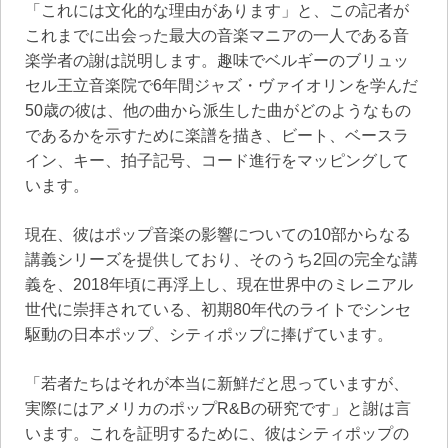
「これには文化的な理由があります」と、この記者が
これまでに出会った最大の音楽マニアの一人である音
楽学者の謝は説明します。趣味でベルギーのブリュッ
セル王立音楽院で6年間ジャズ・ヴァイオリンを学んだ
50歳の彼は、他の曲から派生した曲がどのようなもの
であるかを示すために楽譜を描き、ビート、ベースラ
イン、キー、拍子記号、コード進行をマッピングして
います。
現在、彼はポップ音楽の影響についての10部からなる
講義シリーズを提供しており、そのうち2回の完全な講
義を、2018年頃に再浮上し、現在世界中のミレニアル
世代に崇拝されている、初期80年代のライトでシンセ
駆動の日本ポップ、シティポップに捧げています。
「若者たちはそれが本当に新鮮だと思っていますが、
実際にはアメリカのポップR&Bの研究です」と謝は言
います。これを証明するために、彼はシティポップの