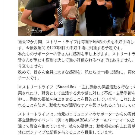
過去12か月間、ストリートライフは毎週平均5匹の犬を不妊手術
す。今後数週間で1200回目の不妊手術に到達する予定です。
私たちのサポーターの皆さんに感謝を申し上げます。ストリート
皆さんが果たす役割は決して過小評価されるべきではありません
り立ちません。
改めて、皆さん全員に大きな感謝を。私たちは一緒に活動し、変
チームです。
※ストリートライフ（StreetLife）：主に動物の保護活動を行
棄されたり、野良として生活する犬や猫に対して不妊・去勢手術
御し、動物の福祉を向上させることを目的としています。これに
れることを防ぎ、動物たちが適切なケアを受けられるようにして
ストリートライフは、地元のコミュニティやサポーターからの寄
募金活動やイベント（例：今回のABBAディナー＆パーティーの
通じて資金を集めています。彼らの活動は、動物福祉の向上に貢
体にポジティブな影響を与えることを目指しています。