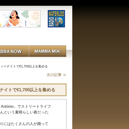
ィーナイトで€1,700以上を集める
次の記事 ≫
イトで€1,700以上を集める
ntónio」でストリートライフ
なんという素晴らしい夜だった
わりにはたくさんの人が踊って