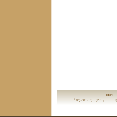
HOME
『マンマ・ミーア！』
｜