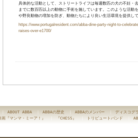
具体的な活動として、ストリートライフは毎週数匹の犬の不妊・
までに数百匹以上の動物に手術を施しています。このような活動
や野良動物の増加を防ぎ、動物たちにより良い生活環境を提供し
https://www.portugalresident.com/abba-dine-party-night-to-celebrate-
raises-over-e1700/
｜
ABOUT ABBA
｜
ABBAの歴史
｜
ABBAのメンバー
｜
ディスコグ
映画『マンマ・ミーア！』
｜
『CHESS』
｜
トリビュートバンド
｜
A