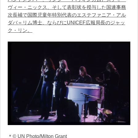
ヴィー・ニックス、そして表彰状を授与した国連事務
次長補で国際児童年特別代表のエステファニア・アル
ダバ＝リム博士、ならびにUNICEF広報局長のジャッ
ク・リン。
＊© UN Photo/Milton Grant