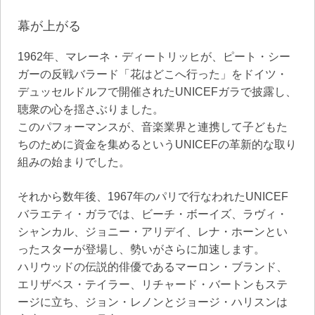
幕が上がる
1962年、マレーネ・ディートリッヒが、ピート・シー
ガーの反戦バラード「花はどこへ行った」をドイツ・
デュッセルドルフで開催されたUNICEFガラで披露し、
聴衆の心を揺さぶりました。
このパフォーマンスが、音楽業界と連携して子どもた
ちのために資金を集めるというUNICEFの革新的な取り
組みの始まりでした。
それから数年後、1967年のパリで行なわれたUNICEF
バラエティ・ガラでは、ビーチ・ボーイズ、ラヴィ・
シャンカル、ジョニー・アリデイ、レナ・ホーンとい
ったスターが登場し、勢いがさらに加速します。
ハリウッドの伝説的俳優であるマーロン・ブランド、
エリザベス・テイラー、リチャード・バートンもステ
ージに立ち、ジョン・レノンとジョージ・ハリスンは