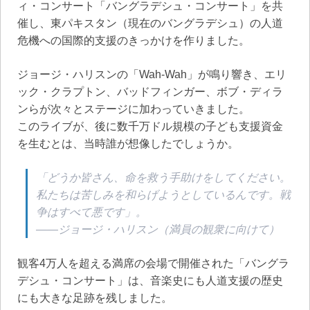
ィ・コンサート「バングラデシュ・コンサート」を共
催し、東パキスタン（現在のバングラデシュ）の人道
危機への国際的支援のきっかけを作りました。
ジョージ・ハリスンの「Wah-Wah」が鳴り響き、エリ
ック・クラプトン、バッドフィンガー、ボブ・ディラ
ンらが次々とステージに加わっていきました。
このライブが、後に数千万ドル規模の子ども支援資金
を生むとは、当時誰が想像したでしょうか。
「どうか皆さん、命を救う手助けをしてください。
私たちは苦しみを和らげようとしているんです。戦
争はすべて悪です」。
——ジョージ・ハリスン（満員の観衆に向けて）
観客4万人を超える満席の会場で開催された「バングラ
デシュ・コンサート」は、音楽史にも人道支援の歴史
にも大きな足跡を残しました。