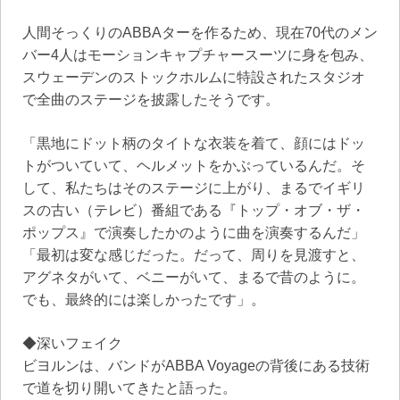
人間そっくりのABBAターを作るため、現在70代のメン
バー4人はモーションキャプチャースーツに身を包み、
スウェーデンのストックホルムに特設されたスタジオ
で全曲のステージを披露したそうです。
「黒地にドット柄のタイトな衣装を着て、顔にはドッ
トがついていて、ヘルメットをかぶっているんだ。そ
して、私たちはそのステージに上がり、まるでイギリ
スの古い（テレビ）番組である『トップ・オブ・ザ・
ポップス』で演奏したかのように曲を演奏するんだ」
「最初は変な感じだった。だって、周りを見渡すと、
アグネタがいて、ベニーがいて、まるで昔のように。
でも、最終的には楽しかったです」。
◆深いフェイク
ビヨルンは、バンドがABBA Voyageの背後にある技術
で道を切り開いてきたと語った。